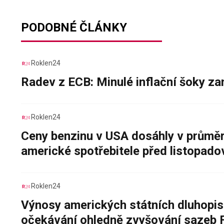
PODOBNÉ ČLÁNKY
Roklen24
Radev z ECB: Minulé inflační šoky za
Roklen24
Ceny benzinu v USA dosáhly v průměru
americké spotřebitele před listopad
Roklen24
Výnosy amerických státních dluhopis
očekávání ohledně zvyšování sazeb 