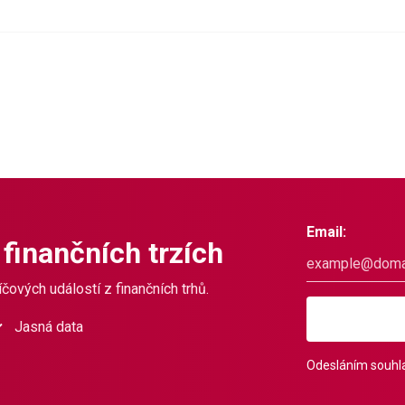
Email:
 finančních trzích
čových událostí z finančních trhů.
Jasná data
Odesláním souhla