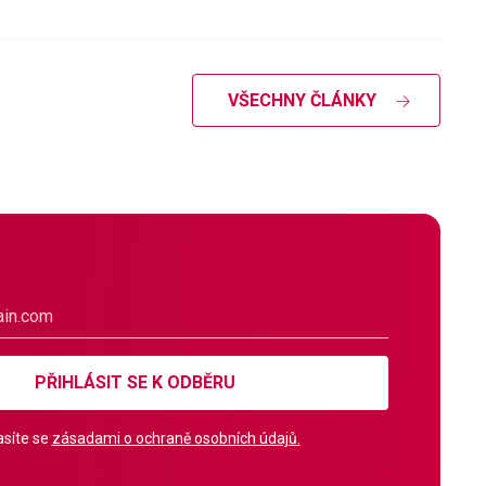
VŠECHNY ČLÁNKY
PŘIHLÁSIT SE K ODBĚRU
síte se
zásadami o ochraně osobních údajů.