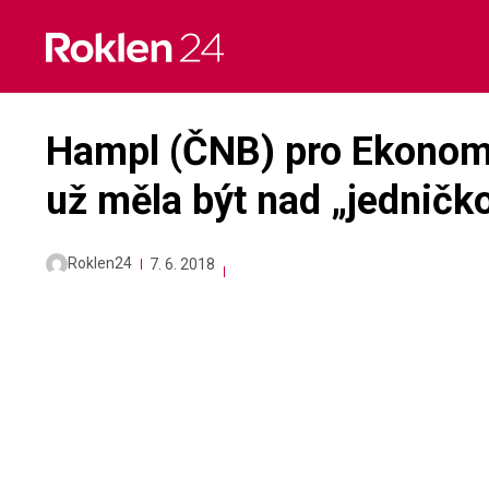
Skip
to
content
Hampl (ČNB) pro Ekonom:
už měla být nad „jedničk
Roklen24
7. 6. 2018