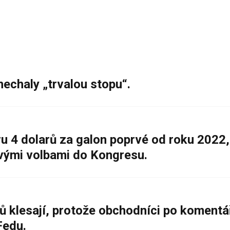
nechaly „trvalou stopu“.
 4 dolarů za galon poprvé od roku 2022,
ovými volbami do Kongresu.
ů klesají, protože obchodníci po komentá
Fedu.