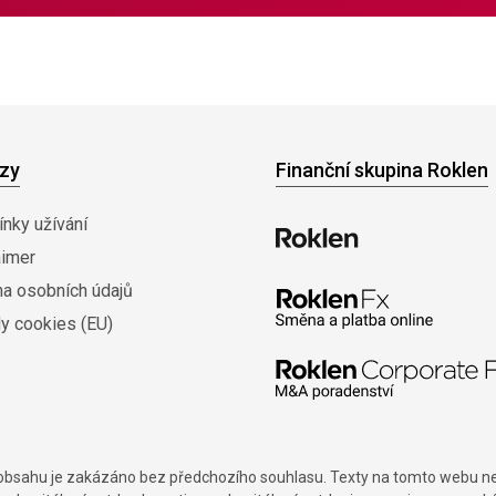
zy
Finanční skupina Roklen
nky užívání
aimer
na osobních údajů
y cookies (EU)
í obsahu je zakázáno bez předchozího souhlasu. Texty na tomto webu nes