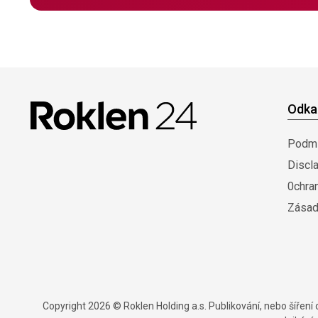
Odka
Podmí
Discl
0chra
Zásad
Copyright 2026 © Roklen Holding a.s. Publikování, nebo šířen