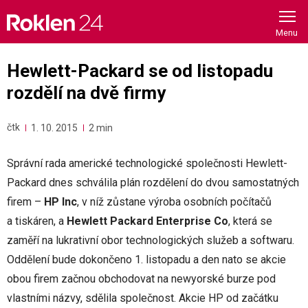
Skip
to
content
Hewlett-Packard se od listopadu
rozdělí na dvě firmy
čtk
1. 10. 2015
2 min
Správní rada americké technologické společnosti Hewlett-
Packard dnes schválila plán rozdělení do dvou samostatných
firem –
HP Inc
, v níž zůstane výroba osobních počítačů
a tiskáren, a
Hewlett Packard Enterprise Co
, která se
zaměří na lukrativní obor technologických služeb a softwaru.
Oddělení bude dokončeno 1. listopadu a den nato se akcie
obou firem začnou obchodovat na newyorské burze pod
vlastními názvy, sdělila společnost. Akcie HP od začátku