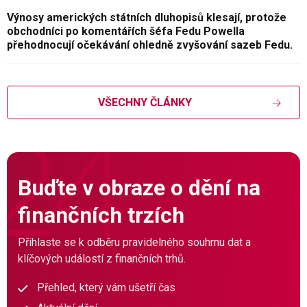
Výnosy amerických státních dluhopisů klesají, protože
obchodníci po komentářích šéfa Fedu Powella
přehodnocují očekávání ohledně zvyšování sazeb Fedu.
VŠECHNY ČLÁNKY
Buďte v obraze o dění na
finančních trzích
Přihlaste se k odběru pravidelného souhrnu dat a
klíčových událostí z finančních trhů.
Přehled, který vám ušetří čas