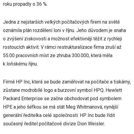
roku propadly o 36 %.
Jedna z nejstarších velkých počítačových firem na světě
oznámila plán rozdělení loni v říjnu. Jeho důvodem je snaha
o zvýšení ziskovosti a možnost efektivněji těžit z rychleji
rostoucích aktivit. V rámci restrukturalizace firma zruší až
55.00 pracovních míst ze zhruba 300.000, která měla
k loňskému říjnu.
Firmě HP Inc, která se bude zaměřovat na počítače a tiskárny,
zůstane modrobílé logo a burzovní symbol HPQ. Hewlett
Packard Enterprise se začne obchodovat pod symbolem
HPE a jeho šéfkou se má stát Meg Whitmanová, nynější
generální ředitelka celé společnosti. HP Inc bude řídit
současný ředitel počítačové divize Dion Weisler.