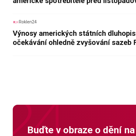
americké spotřebitele před listopad
Roklen24
Výnosy amerických státních dluhopis
očekávání ohledně zvyšování sazeb 
Buďte v obraze o dění na