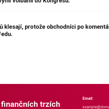
ovými volbami do Kongresu.
ů klesají, protože obchodníci po komentá
Fedu.
Email:
 finančních trzích