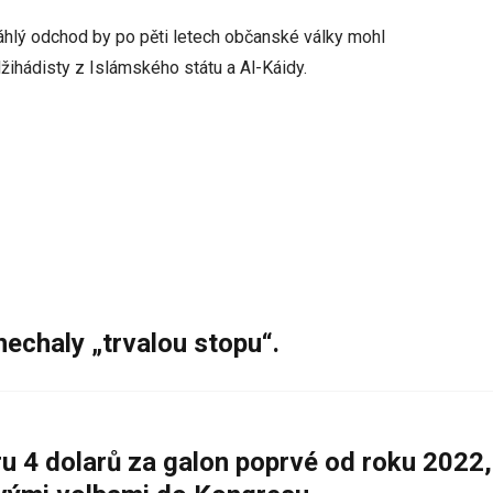
náhlý odchod by po pěti letech občanské války mohl
 džihádisty z Islámského státu a Al-Káidy.
nechaly „trvalou stopu“.
 4 dolarů za galon poprvé od roku 2022,