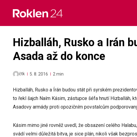
Skip
to
content
Hizballáh, Rusko a Irán 
Asada až do konce
čtk
5. 8. 2016
2 min
Hizballáh, Rusko a Írán budou stát při syrském prezident
to řekl šajch Naím Kásim, zástupce šéfa hnutí Hizballáh, k
Asadovy armády proti opozičním povstalcům podporovan
Kásim mimo jiné rovněž uvedl, že obsazení celého Halabu,
svádí velmi důležitá bitva, je sice plán, nikoli však bezpro