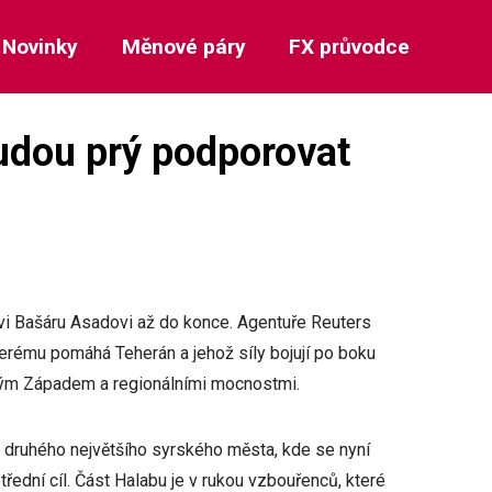
Novinky
Měnové páry
FX průvodce
budou prý podporovat
ovi Bašáru Asadovi až do konce. Agentuře Reuters
terému pomáhá Teherán a jehož síly bojují po boku
ým Západem a regionálními mocnostmi.
 druhého největšího syrského města, kde se nyní
střední cíl. Část Halabu je v rukou vzbouřenců, které