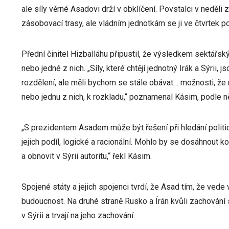
ale síly věrné Asadovi drží v obklíčení. Povstalci v neděli 
zásobovací trasy, ale vládním jednotkám se ji ve čtvrtek p
Přední činitel Hizballáhu připustil, že výsledkem sektářsk
nebo jedné z nich. „Síly, které chtějí jednotný Irák a Sýrii,
rozdělení, ale měli bychom se stále obávat… možnosti, že
nebo jednu z nich, k rozkladu,“ poznamenal Kásim, podle n
„S prezidentem Asadem může být řešení při hledání politi
jejich podíl, logické a racionální. Mohlo by se dosáhnout 
a obnovit v Sýrii autoritu,“ řekl Kásim.
Spojené státy a jejich spojenci tvrdí, že Asad tím, že vede 
budoucnost. Na druhé straně Rusko a Írán kvůli zachování
v Sýrii a trvají na jeho zachování.