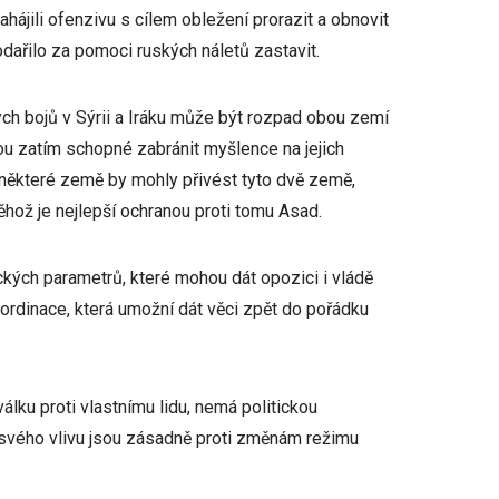
zahájili ofenzivu s cílem obležení prorazit a obnovit
odařilo za pomoci ruských náletů zastavit.
ých bojů v Sýrii a Iráku může být rozpad obou zemí
 jsou zatím schopné zabránit myšlence na jejich
 některé země by mohly přivést tyto dvě země,
ěhož je nejlepší ochranou proti tomu Asad.
ckých parametrů, které mohou dát opozici i vládě
koordinace, která umožní dát věci zpět do pořádku
válku proti vlastnímu lidu, nemá politickou
 svého vlivu jsou zásadně proti změnám režimu