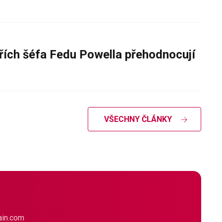
řích šéfa Fedu Powella přehodnocují
VŠECHNY ČLÁNKY