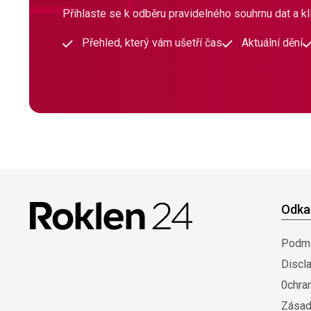
Přihlaste se k odběru pravidelného souhrnu dat a klí
Přehled, který vám ušetří čas
Aktuální dění
Odka
Podmí
Discl
0chra
Zásad