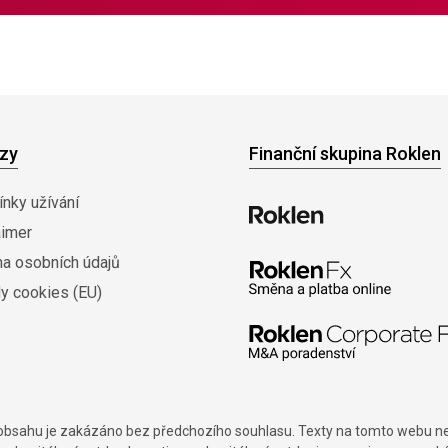
zy
Finanční skupina Roklen
nky užívání
aimer
na osobních údajů
y cookies (EU)
í obsahu je zakázáno bez předchozího souhlasu. Texty na tomto webu nes