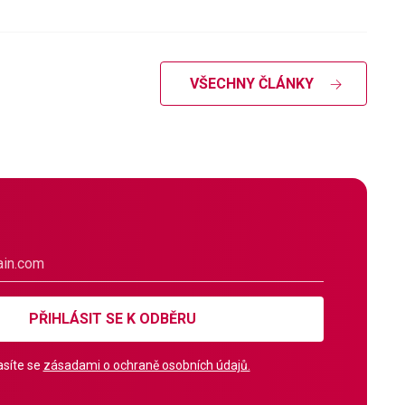
VŠECHNY ČLÁNKY
PŘIHLÁSIT SE K ODBĚRU
síte se
zásadami o ochraně osobních údajů.