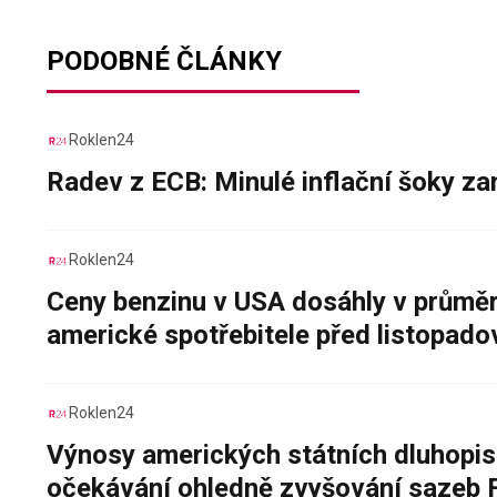
PODOBNÉ ČLÁNKY
Roklen24
Radev z ECB: Minulé inflační šoky za
Roklen24
Ceny benzinu v USA dosáhly v průměru
americké spotřebitele před listopad
Roklen24
Výnosy amerických státních dluhopis
očekávání ohledně zvyšování sazeb 