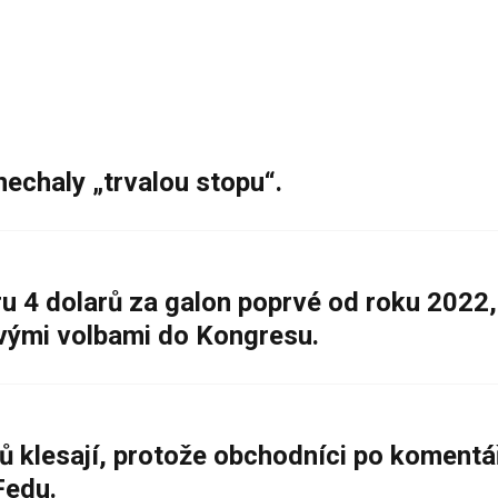
nechaly „trvalou stopu“.
 4 dolarů za galon poprvé od roku 2022,
ovými volbami do Kongresu.
ů klesají, protože obchodníci po komentá
Fedu.