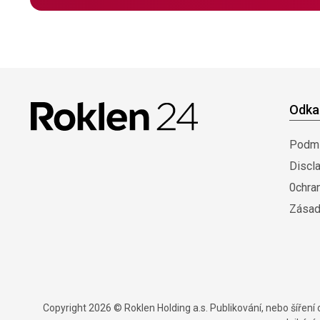
Odka
Podmí
Discl
0chra
Zásad
Copyright 2026 © Roklen Holding a.s. Publikování, nebo šířen