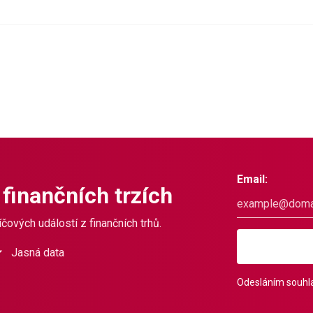
Email:
 finančních trzích
čových událostí z finančních trhů.
Jasná data
Odesláním souhla