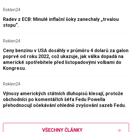
Roklen24
Radev z ECB: Minulé inflační šoky zanechaly „trvalou
stopu“.
Roklen24
Ceny benzinu v USA dosáhly v průměru 4 dolarů za galon
poprvé od roku 2022, což ukazuje, jak válka dopadá na
americké spotřebitele před listopadovými volbami do
Kongresu.
Roklen24
Výnosy amerických státních dluhopisů klesají, protože
obchodníci po komentářích šéfa Fedu Powella
přehodnocují očekávání ohledně zvyšování sazeb Fedu.
VŠECHNY ČLÁNKY