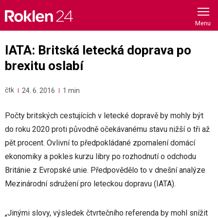
Skip
to
content
IATA: Britská letecká doprava po
brexitu oslabí
čtk
24. 6. 2016
1 min
Počty britských cestujících v letecké dopravě by mohly být
do roku 2020 proti původně očekávanému stavu nižší o tři až
pět procent. Ovlivní to předpokládané zpomalení domácí
ekonomiky a pokles kurzu libry po rozhodnutí o odchodu
Británie z Evropské unie. Předpovědělo to v dnešní analýze
Mezinárodní sdružení pro leteckou dopravu (IATA).
„Jinými slovy, výsledek čtvrtečního referenda by mohl snížit