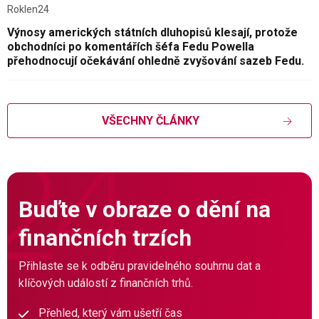
Roklen24
Výnosy amerických státních dluhopisů klesají, protože
obchodníci po komentářích šéfa Fedu Powella
přehodnocují očekávání ohledně zvyšování sazeb Fedu.
VŠECHNY ČLÁNKY
Buďte v obraze o dění na
finančních trzích
Přihlaste se k odběru pravidelného souhrnu dat a
klíčových událostí z finančních trhů.
Přehled, který vám ušetří čas