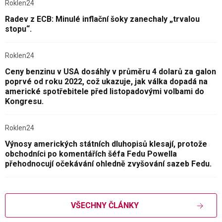
Roklen24
Radev z ECB: Minulé inflační šoky zanechaly „trvalou
stopu“.
Roklen24
Ceny benzinu v USA dosáhly v průměru 4 dolarů za galon
poprvé od roku 2022, což ukazuje, jak válka dopadá na
americké spotřebitele před listopadovými volbami do
Kongresu.
Roklen24
Výnosy amerických státních dluhopisů klesají, protože
obchodníci po komentářích šéfa Fedu Powella
přehodnocují očekávání ohledně zvyšování sazeb Fedu.
VŠECHNY ČLÁNKY