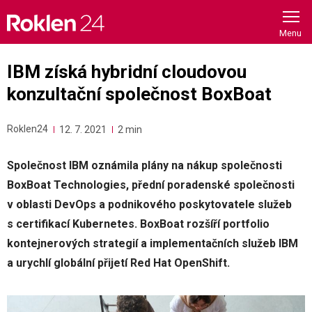
Skip
to
content
IBM získá hybridní cloudovou
konzultační společnost BoxBoat
Roklen24
12. 7. 2021
2 min
Společnost IBM oznámila plány na nákup společnosti
BoxBoat Technologies, přední poradenské společnosti
v oblasti DevOps a podnikového poskytovatele služeb
s certifikací Kubernetes. BoxBoat rozšíří portfolio
kontejnerových strategií a implementačních služeb IBM
a urychlí globální přijetí Red Hat OpenShift.