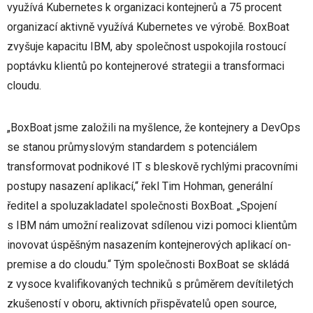
využívá Kubernetes k organizaci kontejnerů a 75 procent
organizací aktivně využívá Kubernetes ve výrobě. BoxBoat
zvyšuje kapacitu IBM, aby společnost uspokojila rostoucí
poptávku klientů po kontejnerové strategii a transformaci
cloudu.
„BoxBoat jsme založili na myšlence, že kontejnery a DevOps
se stanou průmyslovým standardem s potenciálem
transformovat podnikové IT s bleskově rychlými pracovními
postupy nasazení aplikací,“ řekl Tim Hohman, generální
ředitel a spoluzakladatel společnosti BoxBoat. „Spojení
s IBM nám umožní realizovat sdílenou vizi pomoci klientům
inovovat úspěšným nasazením kontejnerových aplikací on-
premise a do cloudu.“ Tým společnosti BoxBoat se skládá
z vysoce kvalifikovaných techniků s průměrem devítiletých
zkušeností v oboru, aktivních přispěvatelů open source,