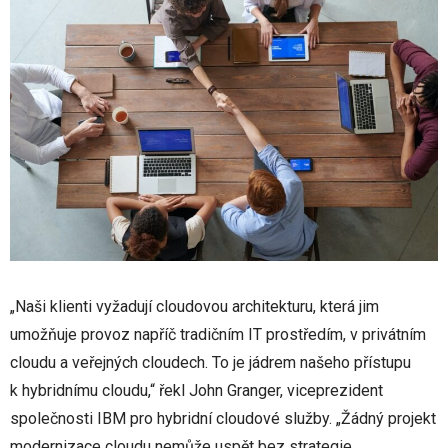
„Naši klienti vyžadují cloudovou architekturu, která jim
umožňuje provoz napříč tradičním IT prostředím, v privátním
cloudu a veřejných cloudech. To je jádrem našeho přístupu
k hybridnímu cloudu,“ řekl John Granger, viceprezident
společnosti IBM pro hybridní cloudové služby. „Žádný projekt
modernizace cloudu nemůže uspět bez strategie