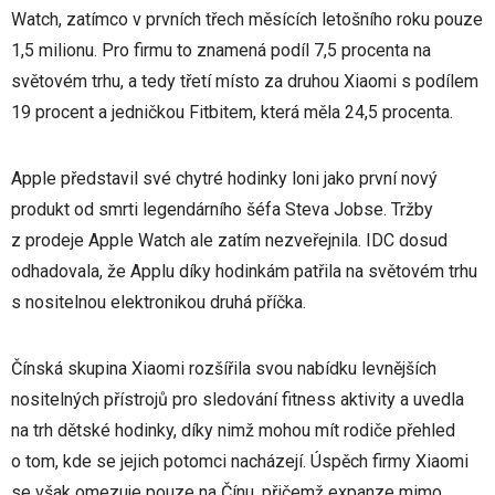
Watch, zatímco v prvních třech měsících letošního roku pouze
1,5 milionu. Pro firmu to znamená podíl 7,5 procenta na
světovém trhu, a tedy třetí místo za druhou Xiaomi s podílem
19 procent a jedničkou Fitbitem, která měla 24,5 procenta.
Apple představil své chytré hodinky loni jako první nový
produkt od smrti legendárního šéfa Steva Jobse. Tržby
z prodeje Apple Watch ale zatím nezveřejnila. IDC dosud
odhadovala, že Applu díky hodinkám patřila na světovém trhu
s nositelnou elektronikou druhá příčka.
Čínská skupina Xiaomi rozšířila svou nabídku levnějších
nositelných přístrojů pro sledování fitness aktivity a uvedla
na trh dětské hodinky, díky nimž mohou mít rodiče přehled
o tom, kde se jejich potomci nacházejí. Úspěch firmy Xiaomi
se však omezuje pouze na Čínu, přičemž expanze mimo