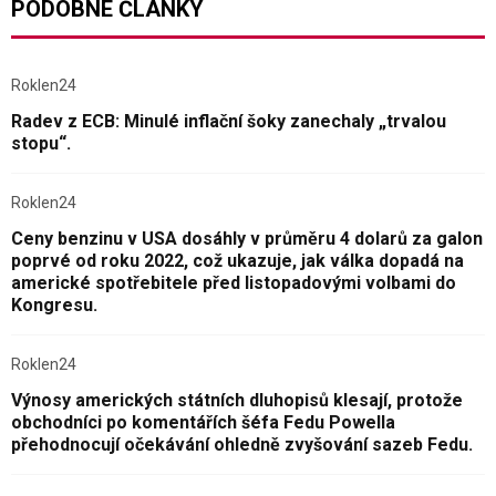
PODOBNÉ ČLÁNKY
Roklen24
Radev z ECB: Minulé inflační šoky zanechaly „trvalou
stopu“.
Roklen24
Ceny benzinu v USA dosáhly v průměru 4 dolarů za galon
poprvé od roku 2022, což ukazuje, jak válka dopadá na
americké spotřebitele před listopadovými volbami do
Kongresu.
Roklen24
Výnosy amerických státních dluhopisů klesají, protože
obchodníci po komentářích šéfa Fedu Powella
přehodnocují očekávání ohledně zvyšování sazeb Fedu.