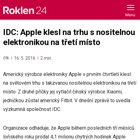
Skip
to
content
IDC: Apple klesl na trhu s nositelnou
elektronikou na třetí místo
čtk
16. 5. 2016
2 min
Americký výrobce elektroniky Apple v prvním čtvrtletí klesl
na světovém trhu s takzvanou nositelnou elektronikou na třetí
místo. Z druhé příčky jej vytlačil čínský výrobce Xiaomi,
jedničkou zůstal americký Fitbit. V dnešní zprávě to uvedla
výzkumná společnost IDC.
Organizace odhaduje, že Apple během posledních tří měsíců
loňského roku prodal 4,1 milionu chytrých hodinek Apple