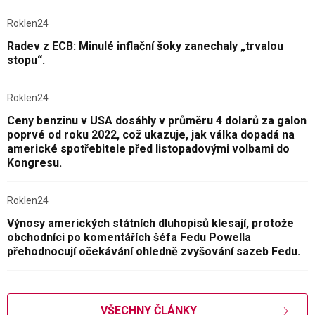
Roklen24
Radev z ECB: Minulé inflační šoky zanechaly „trvalou
stopu“.
Roklen24
Ceny benzinu v USA dosáhly v průměru 4 dolarů za galon
poprvé od roku 2022, což ukazuje, jak válka dopadá na
americké spotřebitele před listopadovými volbami do
Kongresu.
Roklen24
Výnosy amerických státních dluhopisů klesají, protože
obchodníci po komentářích šéfa Fedu Powella
přehodnocují očekávání ohledně zvyšování sazeb Fedu.
VŠECHNY ČLÁNKY