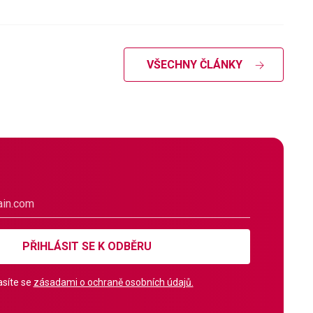
VŠECHNY ČLÁNKY
PŘIHLÁSIT SE K ODBĚRU
síte se
zásadami o ochraně osobních údajů.