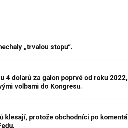
nechaly „trvalou stopu“.
 4 dolarů za galon poprvé od roku 2022,
ovými volbami do Kongresu.
ů klesají, protože obchodníci po komentá
Fedu.