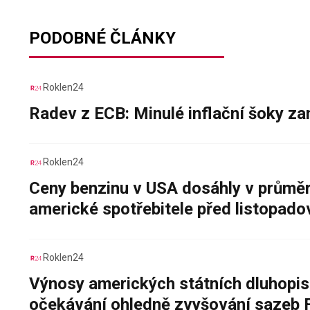
PODOBNÉ ČLÁNKY
Roklen24
Radev z ECB: Minulé inflační šoky za
Roklen24
Ceny benzinu v USA dosáhly v průměru
americké spotřebitele před listopad
Roklen24
Výnosy amerických státních dluhopis
očekávání ohledně zvyšování sazeb 