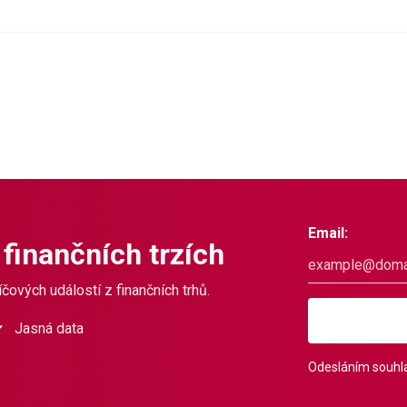
Email:
 finančních trzích
čových událostí z finančních trhů.
Jasná data
Odesláním souhla