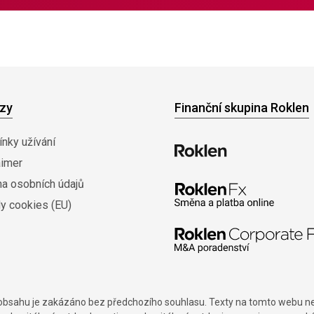
zy
Finanční skupina Roklen
nky užívání
aimer
na osobních údajů
y cookies (EU)
í obsahu je zakázáno bez předchozího souhlasu. Texty na tomto webu nes