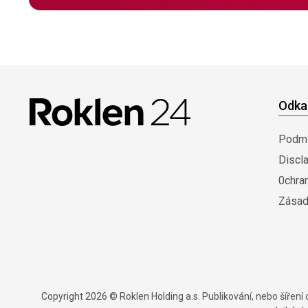
Odka
Podmí
Discl
0chra
Zásad
Copyright 2026 © Roklen Holding a.s. Publikování, nebo šířen