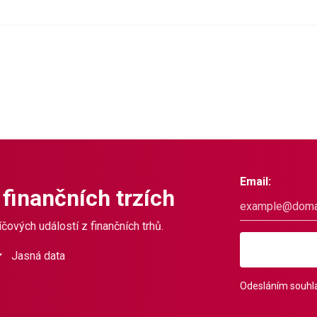
Email:
 finančních trzích
čových událostí z finančních trhů.
Jasná data
Odesláním souhla