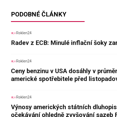
PODOBNÉ ČLÁNKY
Roklen24
Radev z ECB: Minulé inflační šoky za
Roklen24
Ceny benzinu v USA dosáhly v průměru
americké spotřebitele před listopad
Roklen24
Výnosy amerických státních dluhopis
očekávání ohledně zvyšování sazeb 