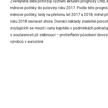
Zveřejněná data potvrzují vyznění aktuální prognózy ČNB, 
měnové politiky do poloviny roku 2017. Podle této prognóz
měnové politiky, tedy na přelomu let 2017 a 2018, mírně
roku 2018 navracet shora. Domácí náklady znatelně poros
zvyšujících se mezd i ceny kapitálu v podmínkách pokračuj
v současnosti již slábnoucí – protiinflační působení do
výrobců v eurozóně.