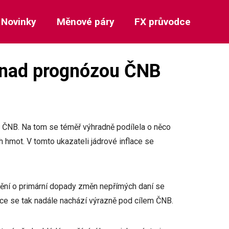
Novinky
Měnové páry
FX průvodce
ně nad prognózou ČNB
u ČNB. Na tom se téměř výhradně podílela o něco
 hmot. V tomto ukazateli jádrové inflace se
štění o primární dopady změn nepřímých daní se
lace se tak nadále nachází výrazně pod cílem ČNB.