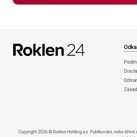
Odka
Podmí
Discl
0chra
Zásad
Copyright 2026 © Roklen Holding a.s. Publikování, nebo šířen