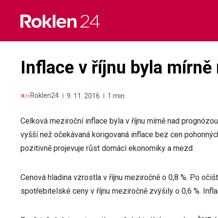
Skip
to
content
Inflace v říjnu byla mír
Roklen24
9. 11. 2016
1 min
Celková meziroční inflace byla v říjnu mírně nad prognózo
vyšší než očekávaná korigovaná inflace bez cen pohonných
pozitivně projevuje růst domácí ekonomiky a mezd.
Cenová hladina vzrostla v říjnu meziročně o 0,8 %. Po oči
spotřebitelské ceny v říjnu meziročně zvýšily o 0,6 %. Inf