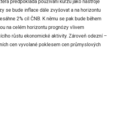
která předpokládá používání kurzu jako nástroje
y se bude inflace dále zvyšovat a na horizontu
 přesáhne 2% cíl ČNB. K němu se pak bude během
tou na celém horizontu prognózy vlivem
ícího růstu ekonomické aktivity. Zároveň odezní –
vozních cen vyvolané poklesem cen průmyslových