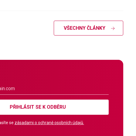
VŠECHNY ČLÁNKY
PŘIHLÁSIT SE K ODBĚRU
síte se
zásadami o ochraně osobních údajů.