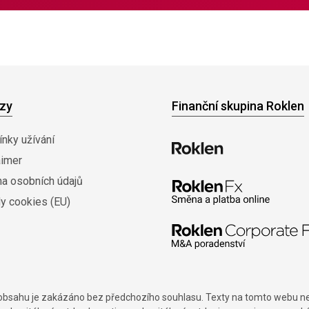
zy
Finanční skupina Roklen
nky užívání
aimer
na osobních údajů
y cookies (EU)
í obsahu je zakázáno bez předchozího souhlasu. Texty na tomto webu nes