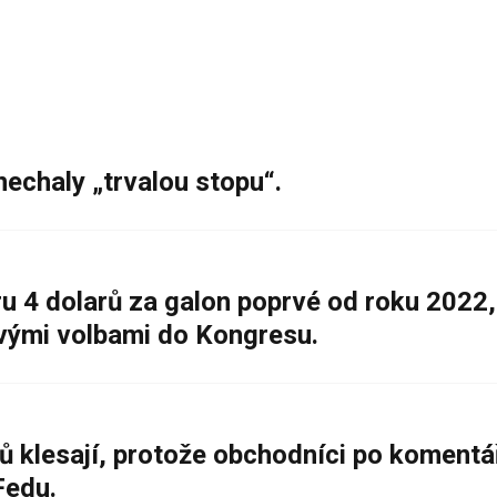
nechaly „trvalou stopu“.
 4 dolarů za galon poprvé od roku 2022,
ovými volbami do Kongresu.
ů klesají, protože obchodníci po komentá
Fedu.