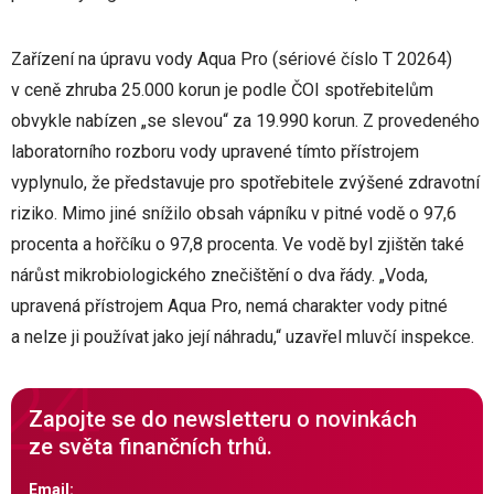
Zařízení na úpravu vody Aqua Pro (sériové číslo T 20264)
v ceně zhruba 25.000 korun je podle ČOI spotřebitelům
obvykle nabízen „se slevou“ za 19.990 korun. Z provedeného
laboratorního rozboru vody upravené tímto přístrojem
vyplynulo, že představuje pro spotřebitele zvýšené zdravotní
riziko. Mimo jiné snížilo obsah vápníku v pitné vodě o 97,6
procenta a hořčíku o 97,8 procenta. Ve vodě byl zjištěn také
nárůst mikrobiologického znečištění o dva řády. „Voda,
upravená přístrojem Aqua Pro, nemá charakter vody pitné
a nelze ji používat jako její náhradu,“ uzavřel mluvčí inspekce.
Zapojte se do newsletteru o novinkách
ze světa finančních trhů.
Email: