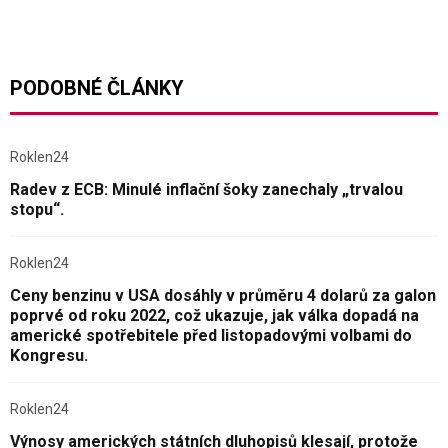
PODOBNÉ ČLÁNKY
Roklen24
Radev z ECB: Minulé inflační šoky zanechaly „trvalou
stopu“.
Roklen24
Ceny benzinu v USA dosáhly v průměru 4 dolarů za galon
poprvé od roku 2022, což ukazuje, jak válka dopadá na
americké spotřebitele před listopadovými volbami do
Kongresu.
Roklen24
Výnosy amerických státních dluhopisů klesají, protože