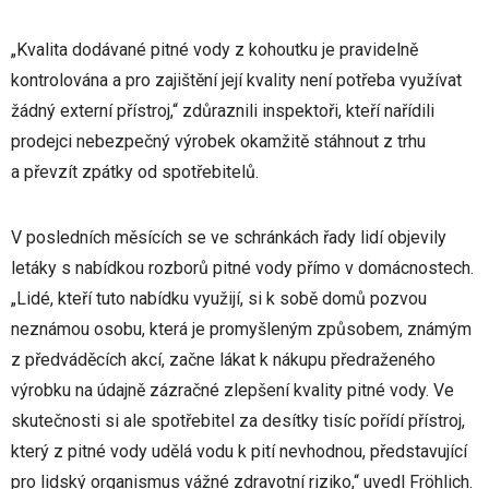
„Kvalita dodávané pitné vody z kohoutku je pravidelně
kontrolována a pro zajištění její kvality není potřeba využívat
žádný externí přístroj,“ zdůraznili inspektoři, kteří nařídili
prodejci nebezpečný výrobek okamžitě stáhnout z trhu
a převzít zpátky od spotřebitelů.
V posledních měsících se ve schránkách řady lidí objevily
letáky s nabídkou rozborů pitné vody přímo v domácnostech.
„Lidé, kteří tuto nabídku využijí, si k sobě domů pozvou
neznámou osobu, která je promyšleným způsobem, známým
z předváděcích akcí, začne lákat k nákupu předraženého
výrobku na údajně zázračné zlepšení kvality pitné vody. Ve
skutečnosti si ale spotřebitel za desítky tisíc pořídí přístroj,
který z pitné vody udělá vodu k pití nevhodnou, představující
pro lidský organismus vážné zdravotní riziko,“ uvedl Fröhlich.