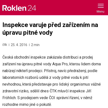
Skip
to
content
Inspekce varuje před zařízením na
úpravu pitné vody
čtk
25. 4. 2016
2 min
Česká obchodní inspekce zakázala distribuci a prodej
zařízení na úpravu pitné vody Aqua Pro, kterou lidem doma
nabízejí někteří prodejci. Přístroj, navíc předražený, podle
laboratorních rozborů udělá z vody pitné vodu k pití
nevhodnou, která představuje pro lidský organismus vážné
zdravotní riziko, sdělil dnes ČTK mluvčí inspekce Jiří
Fröhlich. S prodejcem vede ČOI správní řízení, v němž
rozhodne mimo jiné o pokutě.