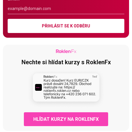
PŘIHLÁSIT SE K ODBĚRU
Nechte si hlídat kurzy s RoklenFx
HLÍDAT KURZY NA ROKLENFX