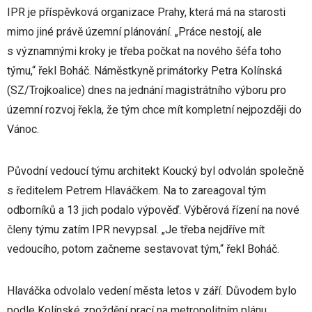
IPR je příspěvková organizace Prahy, která má na starosti
mimo jiné právě územní plánování. „Práce nestojí, ale
s významnými kroky je třeba počkat na nového šéfa toho
týmu,“ řekl Boháč. Náměstkyně primátorky Petra Kolínská
(SZ/Trojkoalice) dnes na jednání magistrátního výboru pro
územní rozvoj řekla, že tým chce mít kompletní nejpozději do
Vánoc.
Původní vedoucí týmu architekt Koucký byl odvolán společně
s ředitelem Petrem Hlaváčkem. Na to zareagoval tým
odborníků a 13 jich podalo výpověď. Výběrová řízení na nové
členy týmu zatím IPR nevypsal. „Je třeba nejdříve mít
vedoucího, potom začneme sestavovat tým,“ řekl Boháč.
Hlaváčka odvolalo vedení města letos v září. Důvodem bylo
podle Kolínské zpoždění prací na metropolitním plánu