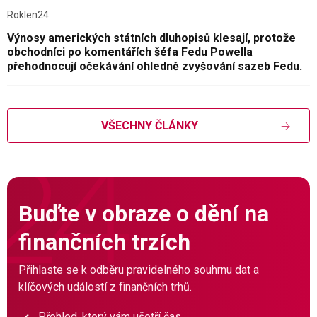
Roklen24
Výnosy amerických státních dluhopisů klesají, protože
obchodníci po komentářích šéfa Fedu Powella
přehodnocují očekávání ohledně zvyšování sazeb Fedu.
VŠECHNY ČLÁNKY
Buďte v obraze o dění na
finančních trzích
Přihlaste se k odběru pravidelného souhrnu dat a
klíčových událostí z finančních trhů.
Přehled, který vám ušetří čas