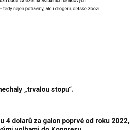
zsah bude záležet na aktuálních skladových
edy nejen potraviny, ale i drogerii, dětské zboží
nechaly „trvalou stopu“.
 4 dolarů za galon poprvé od roku 2022,
ovými volbami do Kongresu.