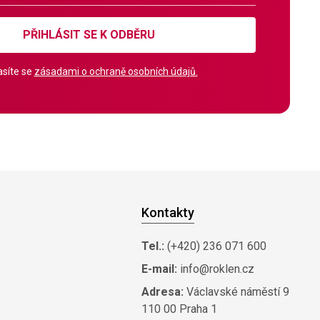
PŘIHLÁSIT SE K ODBĚRU
síte se
zásadami o ochraně osobních údajů.
Kontakty
Tel.:
(+420) 236 071 600
E-mail:
info@roklen.cz
Adresa:
Václavské náměstí 9
110 00 Praha 1