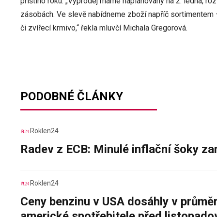
příštího roku. „Výprodej máme naplánovaný na 2. ledna, ro
zásobách. Ve slevě nabídneme zboží napříč sortimentem – t
či zvířecí krmivo,“ řekla mluvčí Michala Gregorová.
PODOBNÉ ČLÁNKY
Roklen24
Radev z ECB: Minulé inflační šoky za
Roklen24
Ceny benzinu v USA dosáhly v průměru
americké spotřebitele před listopad