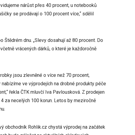
 evidujeme nárůst přes 40 procent, u notebooků
ičky se prodávají o 100 procent více,“ sdělil
po Štědrém dnu. „Slevy dosahují až 80 procent. Do
včetně vrácených dárků, o které je každoročně
ýrobky jsou zlevněné o více než 70 procent,
vy nabízíme ve výprodejích na drobné produkty péče
cent,“ řekla ČTK mluvčí Iva Pavlousková. Z prodejen
n 4 za necelých 100 korun. Letos by meziročně
nu.
vý obchodník Rohlik.cz chystá výprodej na začátek