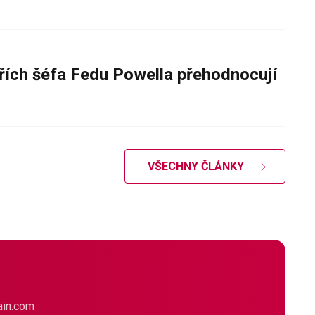
řích šéfa Fedu Powella přehodnocují
VŠECHNY ČLÁNKY