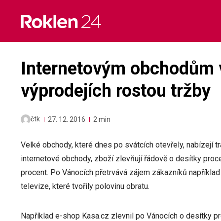
Skip
to
content
Internetovým obchodům 
výprodejích rostou tržby
čtk
27. 12. 2016
2 min
Velké obchody, které dnes po svátcích otevřely, nabízejí t
internetové obchody, zboží zlevňují řádově o desítky proce
procent. Po Vánocích přetrvává zájem zákazníků například 
televize, které tvořily polovinu obratu.
Například e-shop Kasa.cz zlevnil po Vánocích o desítky pr