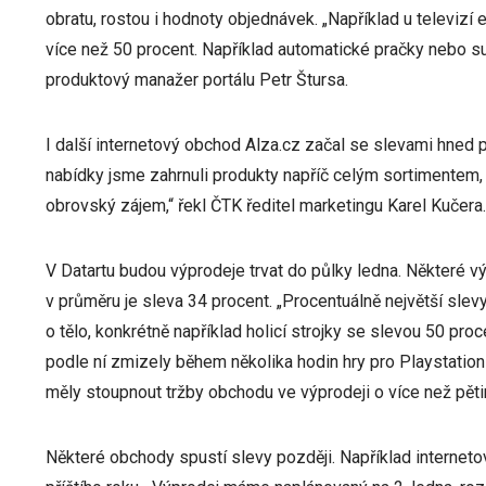
obratu, rostou i hodnoty objednávek. „Například u televizí
více než 50 procent. Například automatické pračky nebo suš
produktový manažer portálu Petr Štursa.
I další internetový obchod Alza.cz začal se slevami hned 
nabídky jsme zahrnuli produkty napříč celým sortimentem, 
obrovský zájem,“ řekl ČTK ředitel marketingu Karel Kučera.
V Datartu budou výprodeje trvat do půlky ledna. Některé v
v průměru je sleva 34 procent. „Procentuálně největší sle
o tělo, konkrétně například holicí strojky se slevou 50 pro
podle ní zmizely během několika hodin hry pro Playstatio
měly stoupnout tržby obchodu ve výprodeji o více než pěti
Některé obchody spustí slevy později. Například interneto