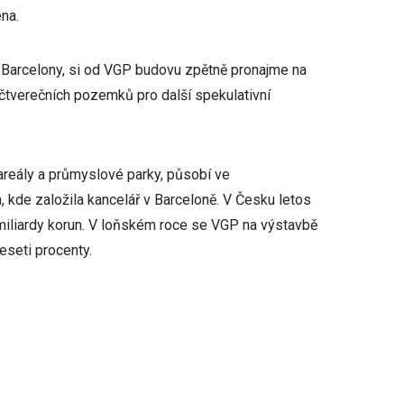
na.
Barcelony, si od VGP budovu zpětně pronajme na
 čtverečních pozemků pro další spekulativní
é areály a průmyslové parky, působí ve
kde založila kancelář v Barceloně. V Česku letos
 miliardy korun. V loňském roce se VGP na výstavbě
eseti procenty.