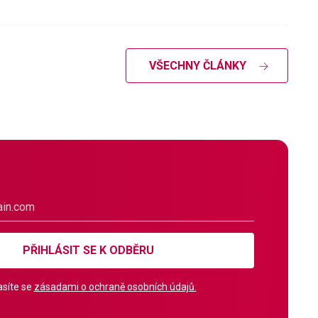
VŠECHNY ČLÁNKY
PŘIHLÁSIT SE K ODBĚRU
síte se
zásadami o ochraně osobních údajů.