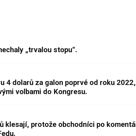
nechaly „trvalou stopu“.
 4 dolarů za galon poprvé od roku 2022,
ovými volbami do Kongresu.
ů klesají, protože obchodníci po komentá
Fedu.