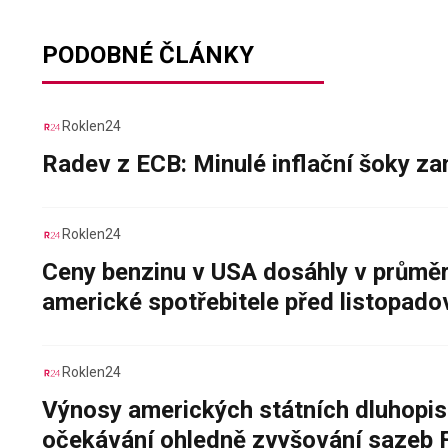
PODOBNÉ ČLÁNKY
Roklen24
Radev z ECB: Minulé inflační šoky za
Roklen24
Ceny benzinu v USA dosáhly v průměru
americké spotřebitele před listopad
Roklen24
Výnosy amerických státních dluhopis
očekávání ohledně zvyšování sazeb 