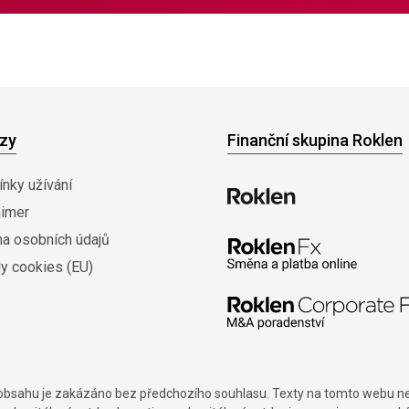
zy
Finanční skupina Roklen
nky užívání
aimer
na osobních údajů
y cookies (EU)
í obsahu je zakázáno bez předchozího souhlasu. Texty na tomto webu nes