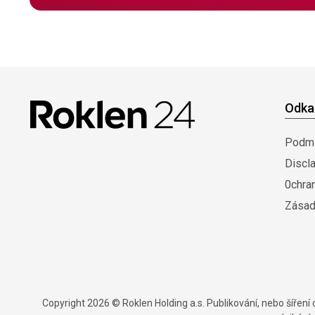
Odka
Podmí
Discl
0chra
Zásad
Copyright 2026 © Roklen Holding a.s. Publikování, nebo šířen