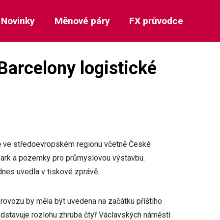
Novinky
Měnové páry
FX průvodce
Barcelony logistické
vně ve středoevropském regionu včetně České
 Park a pozemky pro průmyslovou výstavbu.
 dnes uvedla v tiskové zprávě.
provozu by měla být uvedena na začátku příštího
edstavuje rozlohu zhruba čtyř Václavských náměstí