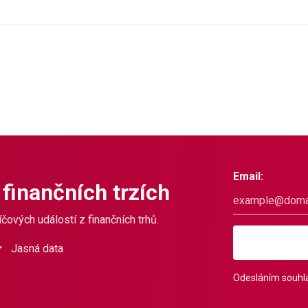
Email:
 finančních trzích
čových událostí z finančních trhů.
Jasná data
Odesláním souhla