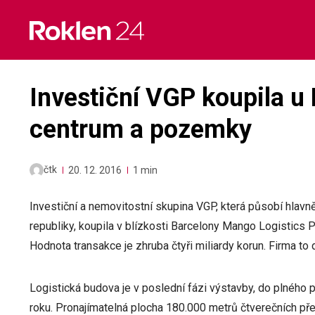
Skip
to
content
Investiční VGP koupila u 
centrum a pozemky
čtk
20. 12. 2016
1 min
Investiční a nemovitostní skupina VGP, která působí hla
republiky, koupila v blízkosti Barcelony Mango Logistics
Hodnota transakce je zhruba čtyři miliardy korun. Firma to
Logistická budova je v poslední fázi výstavby, do plného 
roku. Pronajímatelná plocha 180.000 metrů čtverečních př