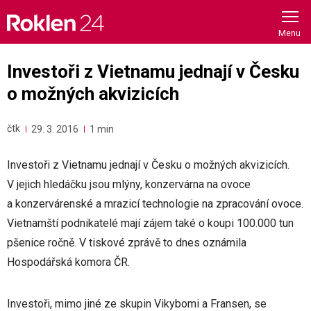
Skip
to
content
Investoři z Vietnamu jednají v Česku
o možných akvizicích
čtk
29. 3. 2016
1 min
Investoři z Vietnamu jednají v Česku o možných akvizicích.
V jejich hledáčku jsou mlýny, konzervárna na ovoce
a konzervárenské a mrazicí technologie na zpracování ovoce.
Vietnamští podnikatelé mají zájem také o koupi 100.000 tun
pšenice ročně. V tiskové zprávě to dnes oznámila
Hospodářská komora ČR.
Investoři, mimo jiné ze skupin Vikybomi a Fransen, se