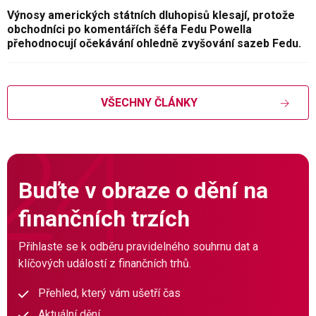
Výnosy amerických státních dluhopisů klesají, protože
obchodníci po komentářích šéfa Fedu Powella
přehodnocují očekávání ohledně zvyšování sazeb Fedu.
VŠECHNY ČLÁNKY
Buďte v obraze o dění na
finančních trzích
Přihlaste se k odběru pravidelného souhrnu dat a
klíčových událostí z finančních trhů.
Přehled, který vám ušetří čas
Aktuální dění