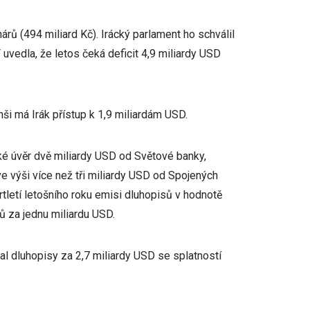
rů (494 miliard Kč). Irácký parlament ho schválil
uvedla, že letos čeká deficit 4,9 miliardy USD
nši má Irák přístup k 1,9 miliardám USD.
také úvěr dvě miliardy USD od Světové banky,
ve výši více než tři miliardy USD od Spojených
vrtletí letošního roku emisi dluhopisů v hodnotě
 za jednu miliardu USD.
al dluhopisy za 2,7 miliardy USD se splatností