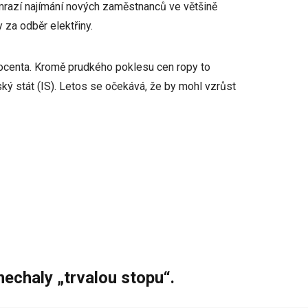
zmrazí najímání nových zaměstnanců ve většině
 za odběr elektřiny.
ocenta. Kromě prudkého poklesu cen ropy to
ský stát (IS). Letos se očekává, že by mohl vzrůst
nechaly „trvalou stopu“.