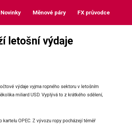
Novinky
Měnové páry
FX průvodce
í letošní výdaje
zpočtové výdaje vyjma ropného sektoru v letošním
kolika miliard USD. Vyplývá to z krátkého sdělení,
o kartelu OPEC. Z vývozu ropy pocházejí téměř