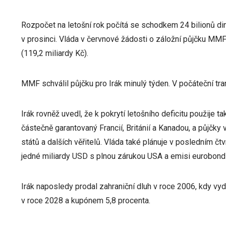
Rozpočet na letošní rok počítá se schodkem 24 bilionů diná
v prosinci. Vláda v červnové žádosti o záložní půjčku MMF 
(119,2 miliardy Kč).
MMF schválil půjčku pro Irák minulý týden. V počáteční tra
Irák rovněž uvedl, že k pokrytí letošního deficitu použije 
částečně garantovaný Francií, Británií a Kanadou, a půjčky 
států a dalších věřitelů. Vláda také plánuje v posledním čt
jedné miliardy USD s plnou zárukou USA a emisi eurobondů
Irák naposledy prodal zahraniční dluh v roce 2006, kdy vyd
v roce 2028 a kupónem 5,8 procenta.