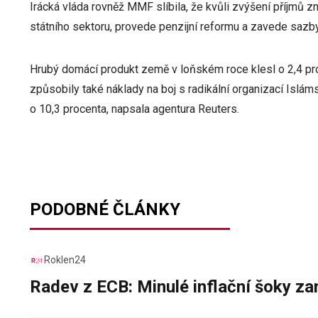
Irácká vláda rovněž MMF slíbila, že kvůli zvýšení příjmů 
státního sektoru, provede penzijní reformu a zavede sazby
Hrubý domácí produkt země v loňském roce klesl o 2,4 pr
způsobily také náklady na boj s radikální organizací Islám
o 10,3 procenta, napsala agentura Reuters.
PODOBNÉ ČLÁNKY
Roklen24
Radev z ECB: Minulé inflační šoky za