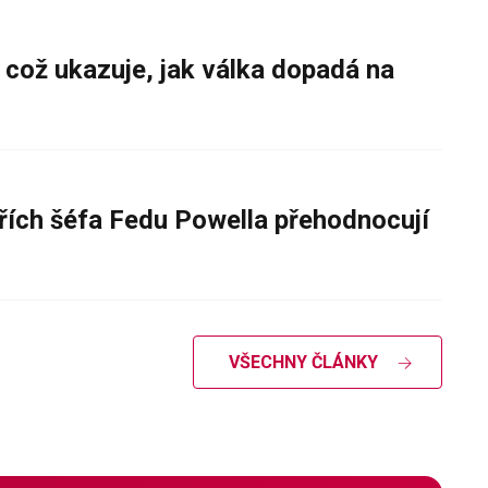
 což ukazuje, jak válka dopadá na
řích šéfa Fedu Powella přehodnocují
VŠECHNY ČLÁNKY