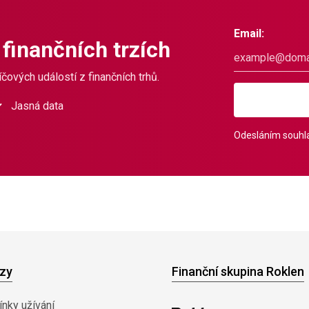
Email:
 finančních trzích
čových událostí z finančních trhů.
Jasná data
Odesláním souhla
zy
Finanční skupina Roklen
nky užívání