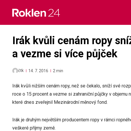
Skip
to
content
Irák kvůli cenám ropy sníž
a vezme si více půjček
čtk
14. 7. 2016
2 min
Irák kvůli nižším cenám ropy, než se čekalo, sníží své ro
roce o 15 procent a vezme si zahraniční půjčky v objemu ně
které dnes zveřejnil Mezinárodní měnový fond.
Irák je druhým největším producentem ropy v rámci ropnéh
veškeré příjmy země.