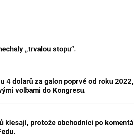
nechaly „trvalou stopu“.
 4 dolarů za galon poprvé od roku 2022,
ovými volbami do Kongresu.
ů klesají, protože obchodníci po komentá
Fedu.