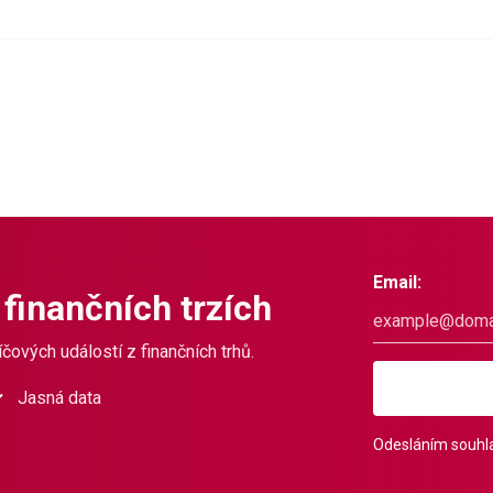
Email:
 finančních trzích
čových událostí z finančních trhů.
Jasná data
Odesláním souhla