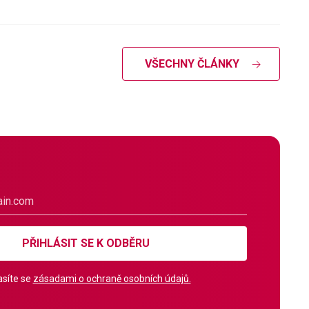
VŠECHNY ČLÁNKY
PŘIHLÁSIT SE K ODBĚRU
síte se
zásadami o ochraně osobních údajů.