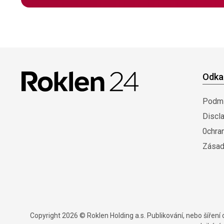
Odka
Podmí
Discl
0chra
Zásad
Copyright 2026 © Roklen Holding a.s. Publikování, nebo šířen