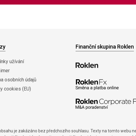
zy
Finanční skupina Roklen
nky užívání
aimer
na osobních údajů
y cookies (EU)
í obsahu je zakázáno bez předchozího souhlasu. Texty na tomto webu nes