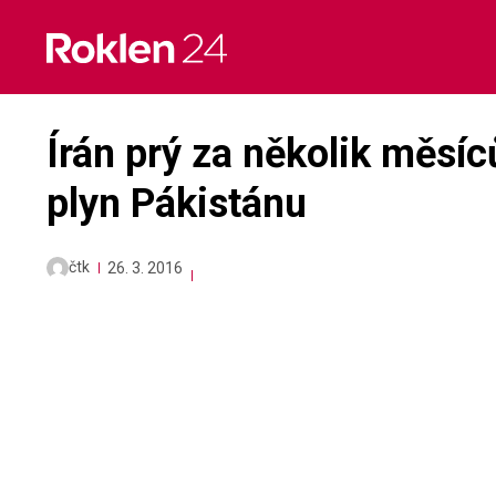
Skip
to
content
Írán prý za několik měsí
plyn Pákistánu
čtk
26. 3. 2016