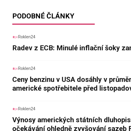
PODOBNÉ ČLÁNKY
Roklen24
Radev z ECB: Minulé inflační šoky za
Roklen24
Ceny benzinu v USA dosáhly v průměru
americké spotřebitele před listopad
Roklen24
Výnosy amerických státních dluhopis
očekávání ohledně zvyšování sazeb 