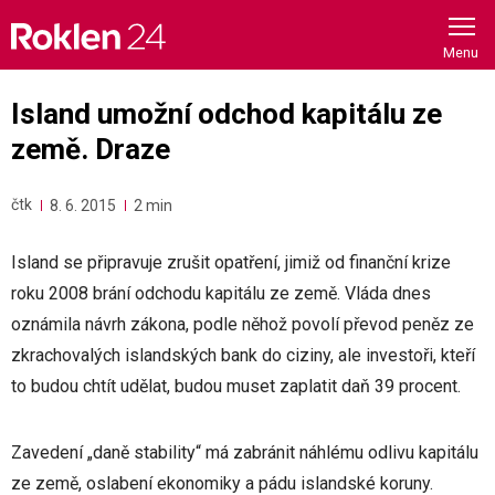
Skip
to
content
Island umožní odchod kapitálu ze
země. Draze
čtk
8. 6. 2015
2 min
Island se připravuje zrušit opatření, jimiž od finanční krize
roku 2008 brání odchodu kapitálu ze země. Vláda dnes
oznámila návrh zákona, podle něhož povolí převod peněz ze
zkrachovalých islandských bank do ciziny, ale investoři, kteří
to budou chtít udělat, budou muset zaplatit daň 39 procent.
Zavedení „daně stability“ má zabránit náhlému odlivu kapitálu
ze země, oslabení ekonomiky a pádu islandské koruny.