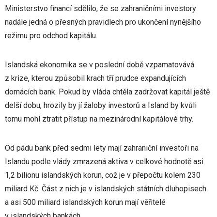
Ministerstvo financí sdělilo, že se zahraničními investory
nadále jedná o přesných pravidlech pro ukončení nynějšího
režimu pro odchod kapitálu.
Islandská ekonomika se v poslední době vzpamatovává
z krize, kterou způsobil krach tří prudce expandujících
domácích bank. Pokud by vláda chtěla zadržovat kapitál ještě
delší dobu, hrozily by jí žaloby investorů a Island by kvůli
tomu mohl ztratit přístup na mezinárodní kapitálové trhy.
Od pádu bank před sedmi lety mají zahraniční investoři na
Islandu podle vlády zmrazená aktiva v celkové hodnotě asi
1,2 bilionu islandských korun, což je v přepočtu kolem 230
miliard Kč. Část z nich je v islandských státních dluhopisech
a asi 500 miliard islandských korun mají věřitelé
v islandských bankách.