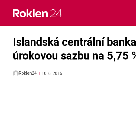
Skip
to
content
Islandská centrální banka
úrokovou sazbu na 5,75 
Roklen24
10. 6. 2015