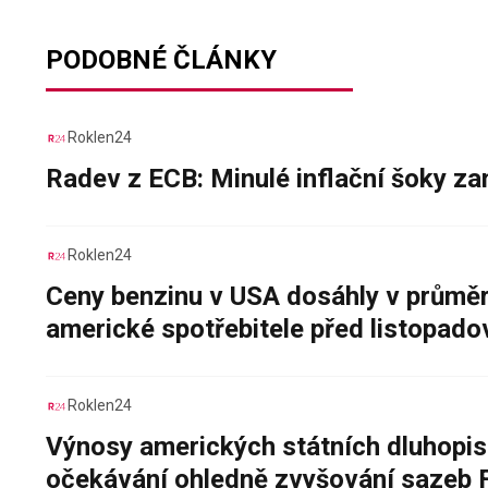
PODOBNÉ ČLÁNKY
Roklen24
Radev z ECB: Minulé inflační šoky za
Roklen24
Ceny benzinu v USA dosáhly v průměru
americké spotřebitele před listopad
Roklen24
Výnosy amerických státních dluhopis
očekávání ohledně zvyšování sazeb 