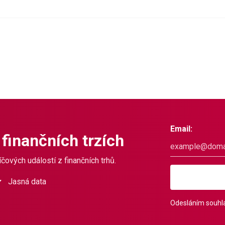
Email:
 finančních trzích
čových událostí z finančních trhů.
Jasná data
Odesláním souhla