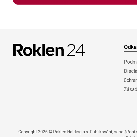
Odka
Podmí
Discl
0chra
Zásad
Copyright 2026 © Roklen Holding a.s. Publikování, nebo šířen