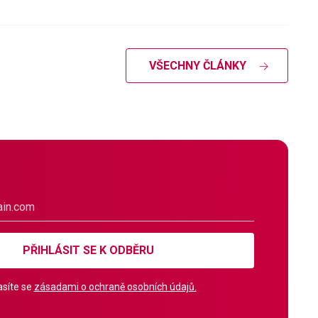
VŠECHNY ČLÁNKY
PŘIHLÁSIT SE K ODBĚRU
síte se
zásadami o ochraně osobních údajů.