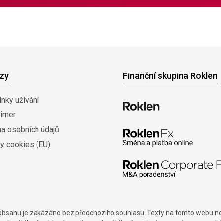
zy
Finanční skupina Roklen
nky užívání
aimer
na osobních údajů
y cookies (EU)
í obsahu je zakázáno bez předchozího souhlasu. Texty na tomto webu nes