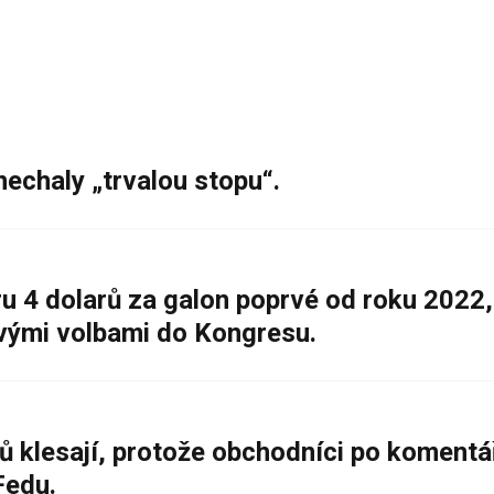
nechaly „trvalou stopu“.
 4 dolarů za galon poprvé od roku 2022,
ovými volbami do Kongresu.
ů klesají, protože obchodníci po komentá
Fedu.