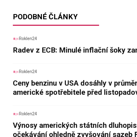
PODOBNÉ ČLÁNKY
Roklen24
Radev z ECB: Minulé inflační šoky za
Roklen24
Ceny benzinu v USA dosáhly v průměru
americké spotřebitele před listopad
Roklen24
Výnosy amerických státních dluhopis
očekávání ohledně zvyšování sazeb 