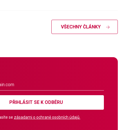
VŠECHNY ČLÁNKY
PŘIHLÁSIT SE K ODBĚRU
síte se
zásadami o ochraně osobních údajů.