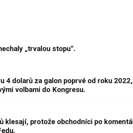
nechaly „trvalou stopu“.
 4 dolarů za galon poprvé od roku 2022,
ovými volbami do Kongresu.
ů klesají, protože obchodníci po komentá
Fedu.