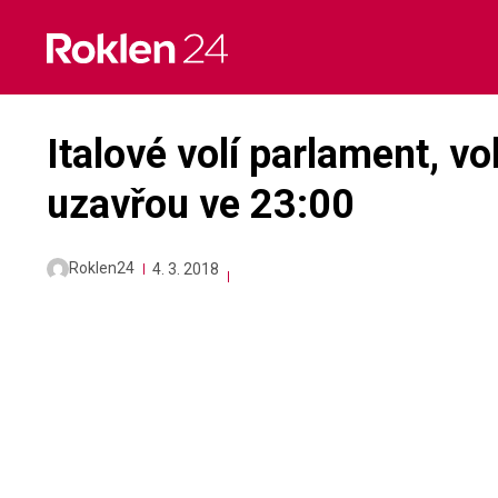
Skip
to
content
Italové volí parlament, vo
uzavřou ve 23:00
Roklen24
4. 3. 2018