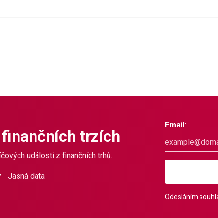
Email:
 finančních trzích
čových událostí z finančních trhů.
Jasná data
Odesláním souhla