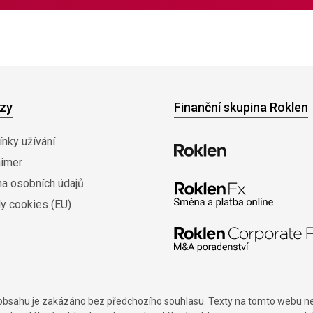
zy
Finanční skupina Roklen
nky užívání
aimer
na osobních údajů
y cookies (EU)
í obsahu je zakázáno bez předchozího souhlasu. Texty na tomto webu nes