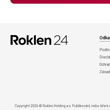
Odka
Podmí
Discl
0chra
Zásad
Copyright 2026 © Roklen Holding a.s. Publikování, nebo šířen