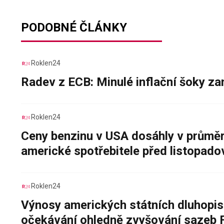
PODOBNÉ ČLÁNKY
Roklen24
Radev z ECB: Minulé inflační šoky za
Roklen24
Ceny benzinu v USA dosáhly v průměru
americké spotřebitele před listopad
Roklen24
Výnosy amerických státních dluhopis
očekávání ohledně zvyšování sazeb 