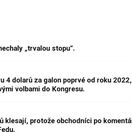
nechaly „trvalou stopu“.
 4 dolarů za galon poprvé od roku 2022,
ovými volbami do Kongresu.
ů klesají, protože obchodníci po komentá
Fedu.