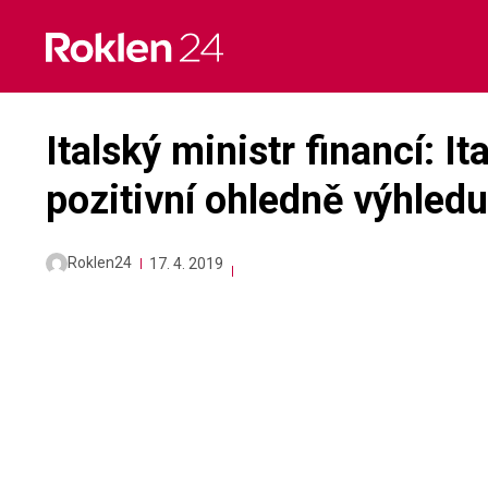
Skip
to
content
Italský ministr financí: It
pozitivní ohledně výhledu
Roklen24
17. 4. 2019