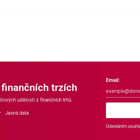
Email:
 finančních trzích
čových událostí z finančních trhů.
Jasná data
Odesláním souhla