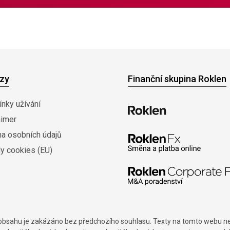
zy
Finanční skupina Roklen
nky užívání
aimer
na osobních údajů
y cookies (EU)
í obsahu je zakázáno bez předchozího souhlasu. Texty na tomto webu nes