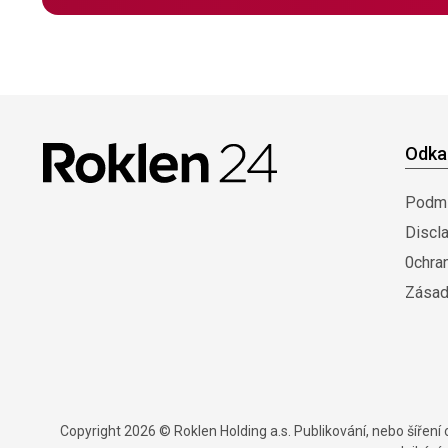
Odka
Podmí
Discl
0chra
Zásad
Copyright 2026 © Roklen Holding a.s. Publikování, nebo šířen