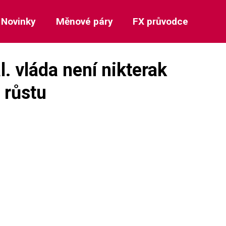
Novinky
Měnové páry
FX průvodce
al. vláda není nikterak
 růstu