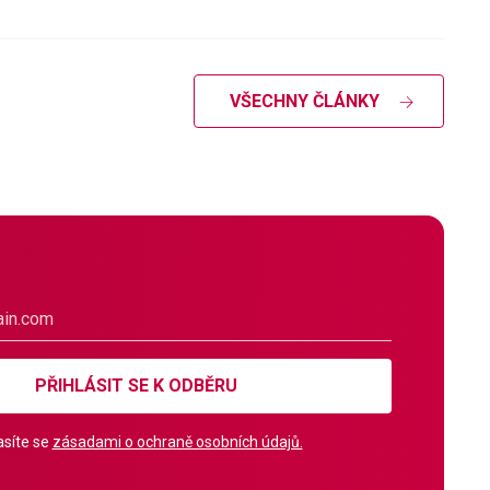
VŠECHNY ČLÁNKY
PŘIHLÁSIT SE K ODBĚRU
síte se
zásadami o ochraně osobních údajů.