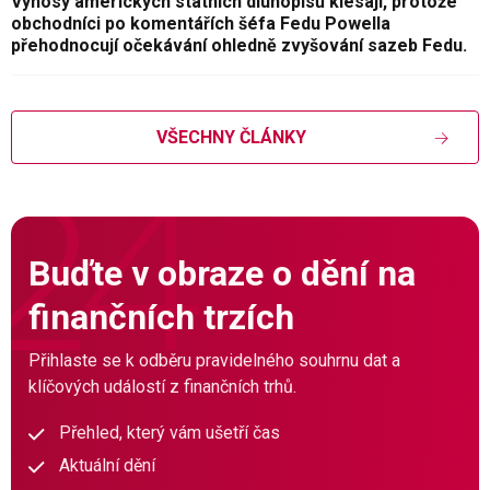
Výnosy amerických státních dluhopisů klesají, protože
obchodníci po komentářích šéfa Fedu Powella
přehodnocují očekávání ohledně zvyšování sazeb Fedu.
VŠECHNY ČLÁNKY
Buďte v obraze o dění na
finančních trzích
Přihlaste se k odběru pravidelného souhrnu dat a
klíčových událostí z finančních trhů.
Přehled, který vám ušetří čas
Aktuální dění