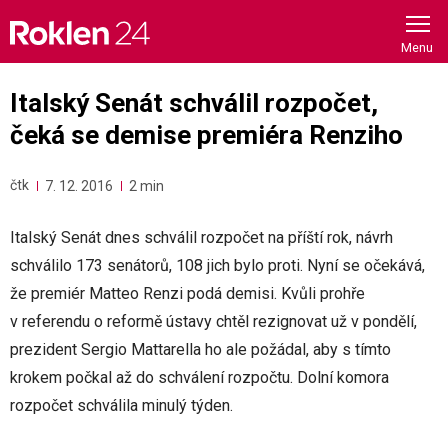
Skip
to
content
Italský Senát schválil rozpočet,
čeká se demise premiéra Renziho
čtk
7. 12. 2016
2 min
Italský Senát dnes schválil rozpočet na příští rok, návrh
schválilo 173 senátorů, 108 jich bylo proti. Nyní se očekává,
že premiér Matteo Renzi podá demisi. Kvůli prohře
v referendu o reformě ústavy chtěl rezignovat už v pondělí,
prezident Sergio Mattarella ho ale požádal, aby s tímto
krokem počkal až do schválení rozpočtu. Dolní komora
rozpočet schválila minulý týden.