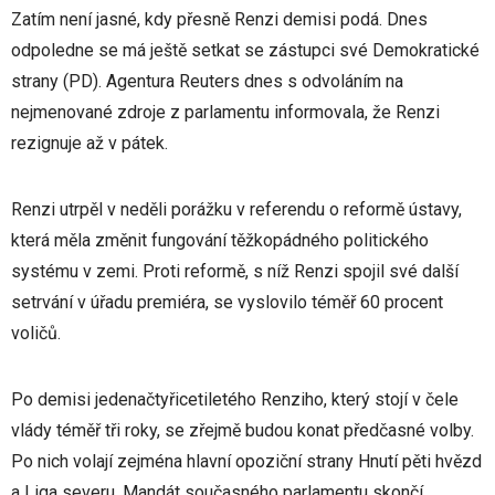
Zatím není jasné, kdy přesně Renzi demisi podá. Dnes
odpoledne se má ještě setkat se zástupci své Demokratické
strany (PD). Agentura Reuters dnes s odvoláním na
nejmenované zdroje z parlamentu informovala, že Renzi
rezignuje až v pátek.
Renzi utrpěl v neděli porážku v referendu o reformě ústavy,
která měla změnit fungování těžkopádného politického
systému v zemi. Proti reformě, s níž Renzi spojil své další
setrvání v úřadu premiéra, se vyslovilo téměř 60 procent
voličů.
Po demisi jedenačtyřicetiletého Renziho, který stojí v čele
vlády téměř tři roky, se zřejmě budou konat předčasné volby.
Po nich volají zejména hlavní opoziční strany Hnutí pěti hvězd
a Liga severu. Mandát současného parlamentu skončí