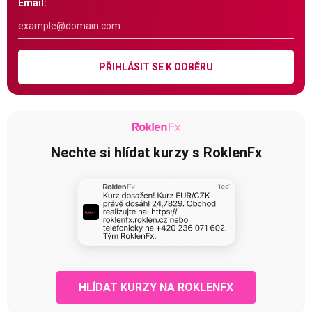
Email:
PŘIHLÁSIT SE K ODBĚRU
Nechte si hlídat kurzy s RoklenFx
HLÍDAT KURZY NA ROKLENFX