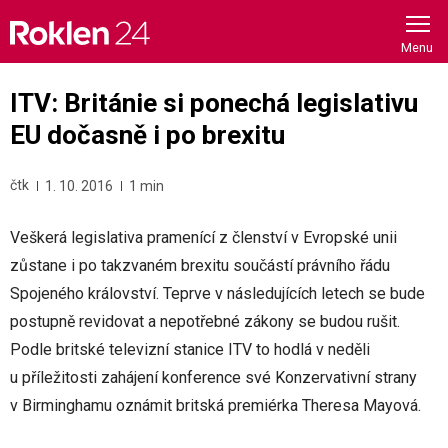
Skip
to
content
ITV: Británie si ponechá legislativu
EU dočasně i po brexitu
čtk
1. 10. 2016
1 min
Veškerá legislativa pramenící z členství v Evropské unii
zůstane i po takzvaném brexitu součástí právního řádu
Spojeného království. Teprve v následujících letech se bude
postupně revidovat a nepotřebné zákony se budou rušit.
Podle britské televizní stanice ITV to hodlá v neděli
u příležitosti zahájení konference své Konzervativní strany
v Birminghamu oznámit britská premiérka Theresa Mayová.