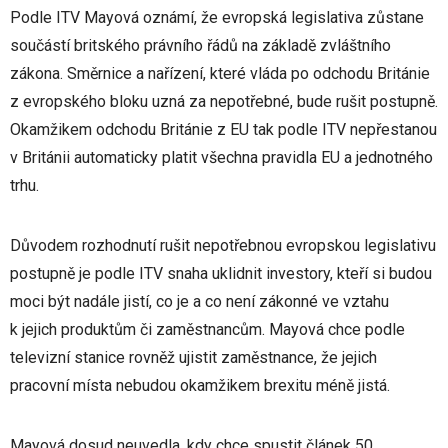
Podle ITV Mayová oznámí, že evropská legislativa zůstane
součástí britského právního řádů na základě zvláštního
zákona. Směrnice a nařízení, které vláda po odchodu Británie
z evropského bloku uzná za nepotřebné, bude rušit postupně.
Okamžikem odchodu Británie z EU tak podle ITV nepřestanou
v Británii automaticky platit všechna pravidla EU a jednotného
trhu.
Důvodem rozhodnutí rušit nepotřebnou evropskou legislativu
postupně je podle ITV snaha uklidnit investory, kteří si budou
moci být nadále jistí, co je a co není zákonné ve vztahu
k jejich produktům či zaměstnancům. Mayová chce podle
televizní stanice rovněž ujistit zaměstnance, že jejich
pracovní místa nebudou okamžikem brexitu méně jistá.
Mayová dosud neuvedla, kdy chce spustit článek 50