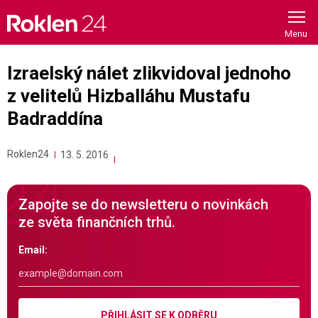
Skip
to
content
Izraelský nálet zlikvidoval jednoho
z velitelů Hizballáhu Mustafu
Badraddína
Roklen24
13. 5. 2016
Zapojte se do newsletteru o novinkách
ze světa finančních trhů.
Email:
PŘIHLÁSIT SE K ODBĚRU