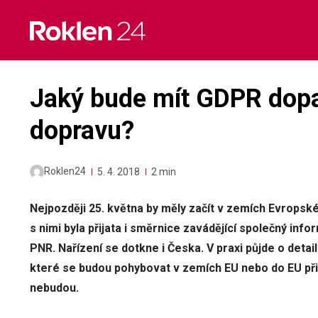
Skip
to
content
Jaký bude mít GDPR dopa
dopravu?
Roklen24
5. 4. 2018
2 min
Nejpozději 25. května by měly začít v zemích Evropské
s nimi byla přijata i směrnice zavádějící společný info
PNR. Nařízení se dotkne i Česka. V praxi půjde o detail
které se budou pohybovat v zemích EU nebo do EU při
nebudou.