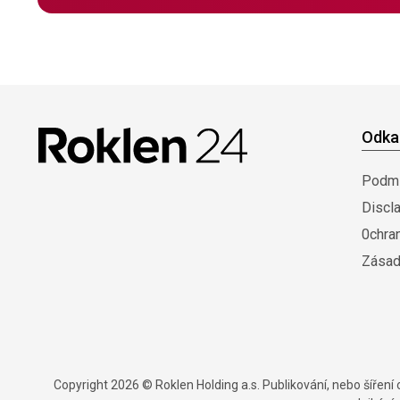
Odka
Podmí
Discl
0chra
Zásad
Copyright 2026 © Roklen Holding a.s. Publikování, nebo šířen