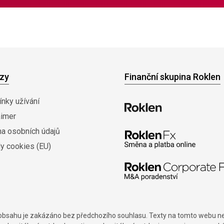
zy
Finanční skupina Roklen
nky užívání
aimer
na osobních údajů
y cookies (EU)
í obsahu je zakázáno bez předchozího souhlasu. Texty na tomto webu nes