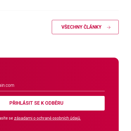
VŠECHNY ČLÁNKY
PŘIHLÁSIT SE K ODBĚRU
síte se
zásadami o ochraně osobních údajů.