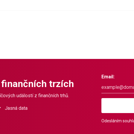
Email:
 finančních trzích
čových událostí z finančních trhů.
Jasná data
Odesláním souhla