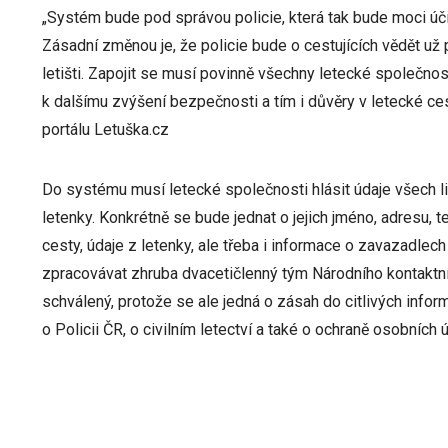
„Systém bude pod správou policie, která tak bude moci úč
Zásadní změnou je, že policie bude o cestujících vědět už 
letišti. Zapojit se musí povinně všechny letecké společnos
k dalšímu zvýšení bezpečnosti a tím i důvěry v letecké ces
portálu Letuška.cz
Do systému musí letecké společnosti hlásit údaje všech li
letenky. Konkrétně se bude jednat o jejich jméno, adresu, te
cesty, údaje z letenky, ale třeba i informace o zavazadlec
zpracovávat zhruba dvacetičlenný tým Národního kontaktn
schválený, protože se ale jedná o zásah do citlivých inform
o Policii ČR, o civilním letectví a také o ochraně osobních ú