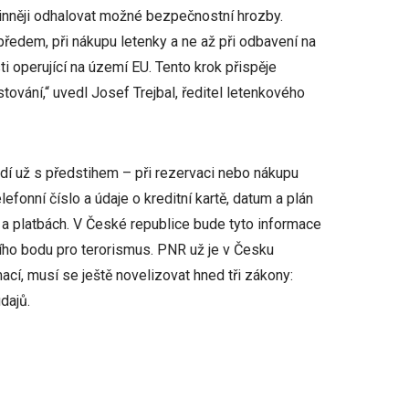
inněji odhalovat možné bezpečnostní hrozby.
předem, při nákupu letenky a ne až při odbavení na
ti operující na území EU. Tento krok přispěje
tování,“ uvedl Josef Trejbal, ředitel letenkového
dí už s předstihem – při rezervaci nebo nákupu
lefonní číslo a údaje o kreditní kartě, datum a plán
h a platbách. V České republice bude tyto informace
ího bodu pro terorismus. PNR už je v Česku
ací, musí se ještě novelizovat hned tři zákony:
dajů.