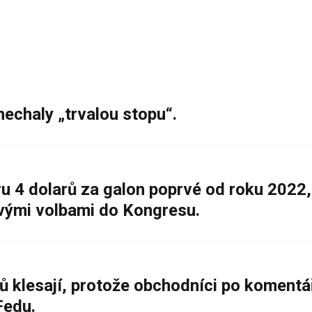
nechaly „trvalou stopu“.
 4 dolarů za galon poprvé od roku 2022,
ovými volbami do Kongresu.
ů klesají, protože obchodníci po komentá
Fedu.