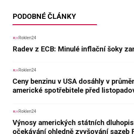
PODOBNÉ ČLÁNKY
Roklen24
Radev z ECB: Minulé inflační šoky za
Roklen24
Ceny benzinu v USA dosáhly v průměru
americké spotřebitele před listopad
Roklen24
Výnosy amerických státních dluhopis
očekávání ohledně zvyšování sazeb 