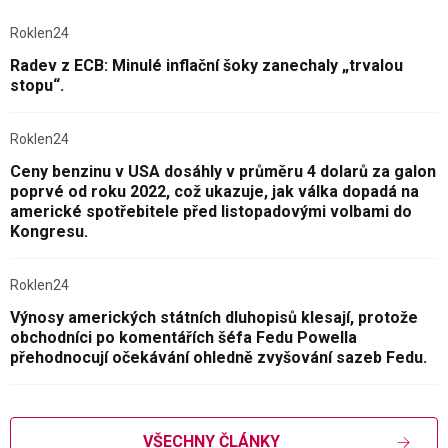
Roklen24
Radev z ECB: Minulé inflační šoky zanechaly „trvalou
stopu“.
Roklen24
Ceny benzinu v USA dosáhly v průměru 4 dolarů za galon
poprvé od roku 2022, což ukazuje, jak válka dopadá na
americké spotřebitele před listopadovými volbami do
Kongresu.
Roklen24
Výnosy amerických státních dluhopisů klesají, protože
obchodníci po komentářích šéfa Fedu Powella
přehodnocují očekávání ohledně zvyšování sazeb Fedu.
VŠECHNY ČLÁNKY