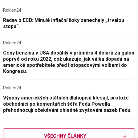
Roklen24
Radev z ECB: Minulé inflační šoky zanechaly „trvalou
stopu“.
Roklen24
Ceny benzinu v USA dosáhly v průměru 4 dolarů za galon
poprvé od roku 2022, což ukazuje, jak válka dopadá na
americké spotřebitele před listopadovými volbami do
Kongresu.
Roklen24
Výnosy amerických státních dluhopisů klesají, protože
obchodníci po komentářích šéfa Fedu Powella
přehodnocují očekávání ohledně zvyšování sazeb Fedu.
VŠECHNY ČLÁNKY