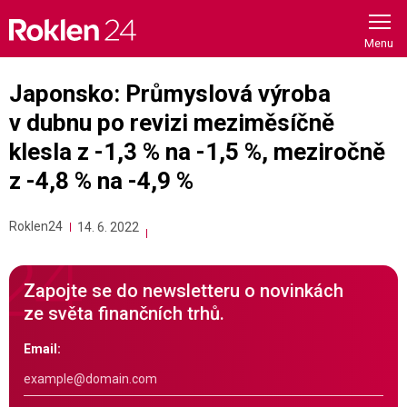
Skip
to
content
Japonsko: Průmyslová výroba
v dubnu po revizi meziměsíčně
klesla z -1,3 % na -1,5 %, meziročně
z -4,8 % na -4,9 %
Roklen24
14. 6. 2022
Zapojte se do newsletteru o novinkách
ze světa finančních trhů.
Email: