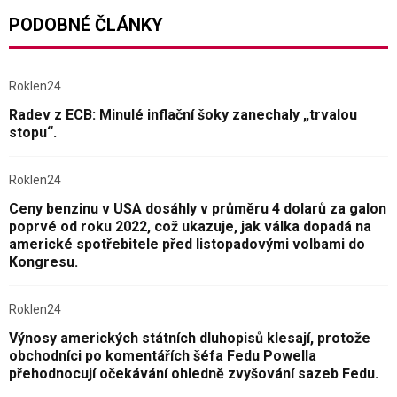
PODOBNÉ ČLÁNKY
Roklen24
Radev z ECB: Minulé inflační šoky zanechaly „trvalou
stopu“.
Roklen24
Ceny benzinu v USA dosáhly v průměru 4 dolarů za galon
poprvé od roku 2022, což ukazuje, jak válka dopadá na
americké spotřebitele před listopadovými volbami do
Kongresu.
Roklen24
Výnosy amerických státních dluhopisů klesají, protože
obchodníci po komentářích šéfa Fedu Powella
přehodnocují očekávání ohledně zvyšování sazeb Fedu.