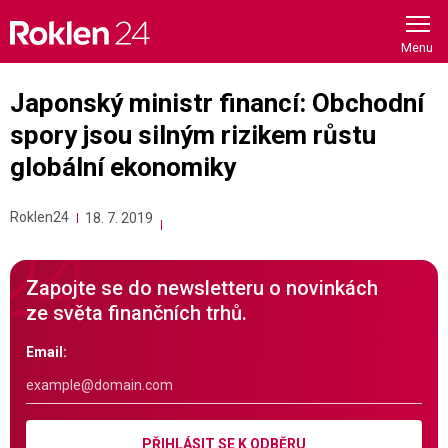
Skip
to
content
Japonský ministr financí: Obchodní
spory jsou silným rizikem růstu
globální ekonomiky
Roklen24
18. 7. 2019
Zapojte se do newsletteru o novinkách
ze světa finančních trhů.
Email:
PŘIHLÁSIT SE K ODBĚRU