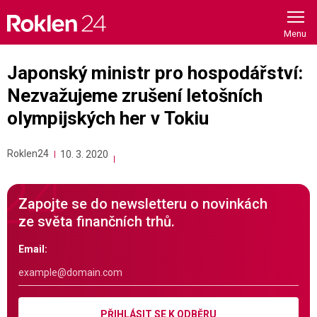
Skip
to
content
Japonský ministr pro hospodářství:
Nezvažujeme zrušení letošních
olympijských her v Tokiu
Roklen24
10. 3. 2020
Zapojte se do newsletteru o novinkách
ze světa finančních trhů.
Email:
PŘIHLÁSIT SE K ODBĚRU