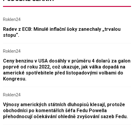
Roklen24
Radev z ECB: Minulé inflační šoky zanechaly „trvalou
stopu“.
Roklen24
Ceny benzinu v USA dosáhly v průměru 4 dolarů za galon
poprvé od roku 2022, což ukazuje, jak válka dopadá na
americké spotřebitele před listopadovými volbami do
Kongresu.
Roklen24
Výnosy amerických státních dluhopisů klesají, protože
obchodníci po komentářích šéfa Fedu Powella
přehodnocují očekávání ohledně zvyšování sazeb Fedu.