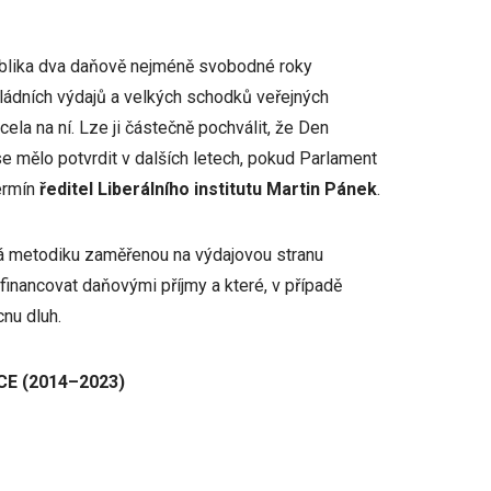
ublika dva daňově nejméně svobodné roky
ládních výdajů a velkých schodků veřejných
zcela na ní. Lze ji částečně pochválit, že Den
 mělo potvrdit v dalších letech, pokud Parlament
ermín
ředitel Liberálního institutu Martin Pánek
.
vá metodiku zaměřenou na výdajovou stranu
é financovat daňovými příjmy a které, v případě
cnu dluh.
CE (2014–2023)