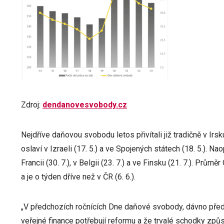
Zdroj:
dendanovesvobody.cz
Nejdříve daňovou svobodu letos přivítali již tradičně v Irsku 
oslaví v Izraeli (17. 5.) a ve Spojených státech (18. 5.). Nao
Francii (30. 7.), v Belgii (23. 7.) a ve Finsku (21. 7.). Pr
a je o týden dříve než v ČR (6. 6.).
„V předchozích ročnících Dne daňové svobody, dávno před 
veřejné finance potřebují reformu a že trvalé schodky způs