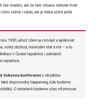
h žije snadno, ale že tato situace nebude trvat
toho všímá i vláda, ale je třeba učinit ještě
oru 1990, jehož cílem je rozvíjet a aplikovat
, volný obchod, minimální stát a mír – a to
likací v České republice i zahraničí.
é republice.
dy tiskovou konferenci
s obsáhlou
a také doprovodný happening, kde budeme
h výdělků. O detailech budeme včas informovat.