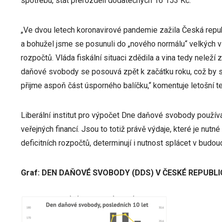
spotřebu, stát přerozdělí dodatečných 16 153 Kč.
„Ve dvou letech koronavirové pandemie zažila Česká rep
a bohužel jsme se posunuli do „nového normálu“ velkých v
rozpočtů. Vláda fiskální situaci zdědila a vina tedy neleží 
daňové svobody se posouvá zpět k začátku roku, což by se
přijme aspoň část úsporného balíčku,“ komentuje letošní t
Liberální institut pro výpočet Dne daňové svobody použí
veřejných financí. Jsou to totiž právě výdaje, které je nutn
deficitních rozpočtů, determinují i nutnost splácet v budou
Graf: DEN DAŇOVÉ SVOBODY (DDS) V ČESKÉ REPUBLI