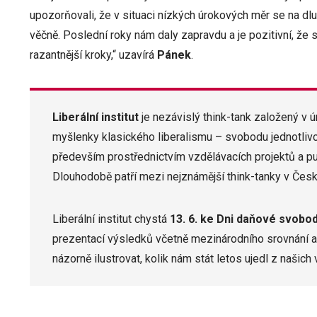
upozorňovali, že v situaci nízkých úrokových měr se na dlu
věčně. Poslední roky nám daly zapravdu a je pozitivní, že si 
razantnější kroky,“ uzavírá
Pánek
.
Liberální institut
je nezávislý think-tank založený v ún
myšlenky klasického liberalismu – svobodu jednotlivce
především prostřednictvím vzdělávacích projektů a pub
Dlouhodobě patří mezi nejznámější think-tanky v Česk
Liberální institut chystá
13. 6. ke Dni daňové svobo
prezentací výsledků včetně mezinárodního srovnání 
názorně ilustrovat, kolik nám stát letos ujedl z našic