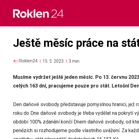
Skip
to
content
Ještě měsíc práce na stá
Roklen24
15. 5. 2023
3 min
Musíme vydržet ještě jeden měsíc. Po 13. červnu 2023
celých 163 dní, pracujeme pouze pro stát. Letošní Den 
Den daňové svobody představuje pomyslnou hranici, jež ro
roku do Dne daňové svobody je třeba vydělat na pokrytí výda
období 100% zdanění končí Dnem daňové svobody, od kte
penězích si rozhodujeme podle vlastního uvážení. Za každý