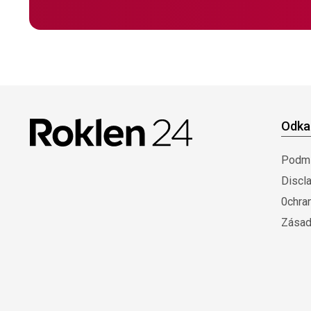
Odka
Podmí
Discl
0chra
Zásad