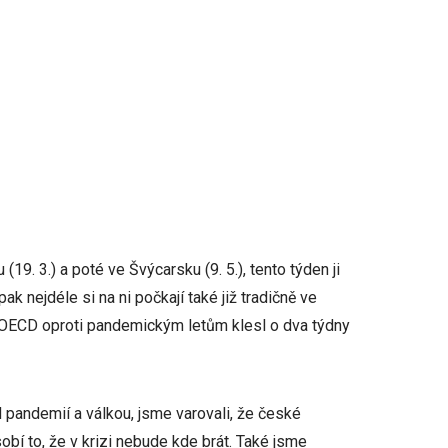
(19. 3.) a poté ve Švýcarsku (9. 5.), tento týden ji
pak nejdéle si na ni počkají také již tradičně ve
ůměr OECD oproti pandemickým letům klesl o dva týdny
pandemií a válkou, jsme varovali, že české
obí to, že v krizi nebude kde brát. Také jsme