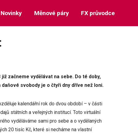
Novinky
Měnové páry
FX průvodce
t
 již začneme vydělávat na sebe. Do té doby,
daňové svobody je o čtyři dny dříve než loni.
zděluje kalendářní rok do dvou období – v části
jů státních a veřejných institucí. Toto virtuální
rého vyděláváme sami pro sebe a o vydělaných
ch 20 tisíc Kč, které si necháme na vlastní