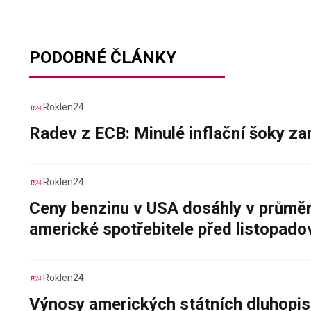
PODOBNÉ ČLÁNKY
Roklen24
Radev z ECB: Minulé inflační šoky za
Roklen24
Ceny benzinu v USA dosáhly v průměru
americké spotřebitele před listopad
Roklen24
Výnosy amerických státních dluhopis