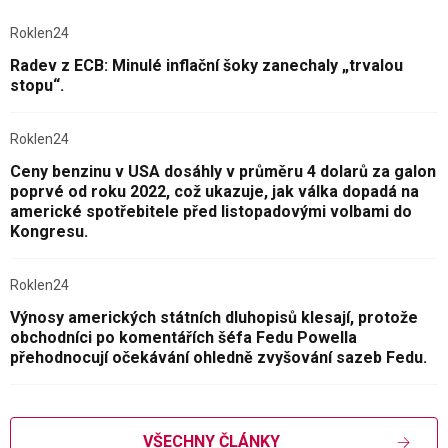
Roklen24
Radev z ECB: Minulé inflační šoky zanechaly „trvalou
stopu“.
Roklen24
Ceny benzinu v USA dosáhly v průměru 4 dolarů za galon
poprvé od roku 2022, což ukazuje, jak válka dopadá na
americké spotřebitele před listopadovými volbami do
Kongresu.
Roklen24
Výnosy amerických státních dluhopisů klesají, protože
obchodníci po komentářích šéfa Fedu Powella
přehodnocují očekávání ohledně zvyšování sazeb Fedu.
VŠECHNY ČLÁNKY