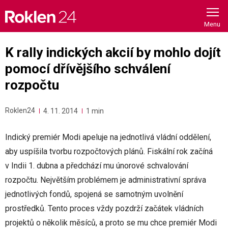
Skip
to
content
K rally indických akcií by mohlo dojít
pomocí dřívějšího schválení
rozpočtu
Roklen24
4. 11. 2014
1 min
Indický premiér Modi apeluje na jednotlivá vládní oddělení,
aby uspíšila tvorbu rozpočtových plánů. Fiskální rok začíná
v Indii 1. dubna a předchází mu únorové schvalování
rozpočtu. Největším problémem je administrativní správa
jednotlivých fondů, spojená se samotným uvolnění
prostředků. Tento proces vždy pozdrží začátek vládních
projektů o několik měsíců, a proto se mu chce premiér Modi