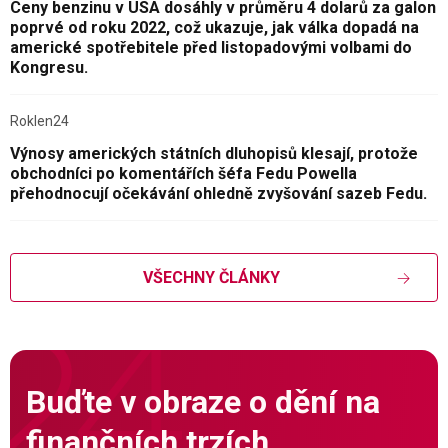
Ceny benzinu v USA dosáhly v průměru 4 dolarů za galon
poprvé od roku 2022, což ukazuje, jak válka dopadá na
americké spotřebitele před listopadovými volbami do
Kongresu.
Roklen24
Výnosy amerických státních dluhopisů klesají, protože
obchodníci po komentářích šéfa Fedu Powella
přehodnocují očekávání ohledně zvyšování sazeb Fedu.
VŠECHNY ČLÁNKY
Buďte v obraze o dění na
finančních trzích