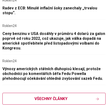
Roklen24
Radev z ECB: Minulé inflační šoky zanechaly „trvalou
stopu“.
Roklen24
Ceny benzinu v USA dosáhly v průměru 4 dolarů za galon
poprvé od roku 2022, což ukazuje, jak válka dopadá na
americké spotřebitele před listopadovými volbami do
Kongresu.
Roklen24
Výnosy amerických státních dluhopisů klesají, protože
obchodníci po komentářích šéfa Fedu Powella
přehodnocují očekávání ohledně zvyšování sazeb Fedu.
VŠECHNY ČLÁNKY