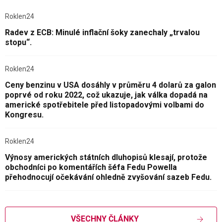
Roklen24
Radev z ECB: Minulé inflační šoky zanechaly „trvalou
stopu“.
Roklen24
Ceny benzinu v USA dosáhly v průměru 4 dolarů za galon
poprvé od roku 2022, což ukazuje, jak válka dopadá na
americké spotřebitele před listopadovými volbami do
Kongresu.
Roklen24
Výnosy amerických státních dluhopisů klesají, protože
obchodníci po komentářích šéfa Fedu Powella
přehodnocují očekávání ohledně zvyšování sazeb Fedu.
VŠECHNY ČLÁNKY