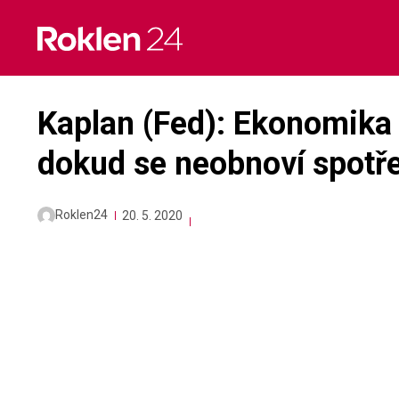
Skip
to
content
Kaplan (Fed): Ekonomika 
dokud se neobnoví spotře
Roklen24
20. 5. 2020