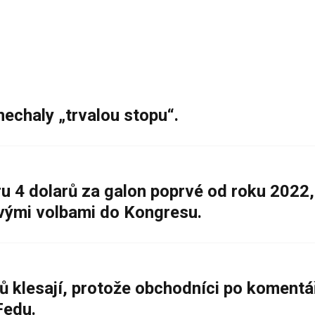
nechaly „trvalou stopu“.
 4 dolarů za galon poprvé od roku 2022,
ovými volbami do Kongresu.
ů klesají, protože obchodníci po komentá
Fedu.