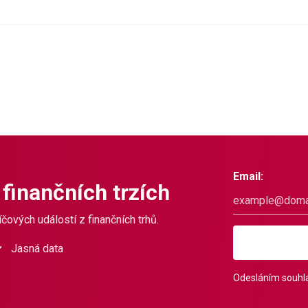
Email:
 finančních trzích
čových událostí z finančních trhů.
Jasná data
Odesláním souhla