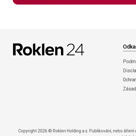
Odka
Podmí
Discl
0chra
Zásad
Copyright 2026 © Roklen Holding a.s. Publikování, nebo šířen