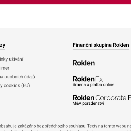
zy
Finanční skupina Roklen
nky užívání
aimer
na osobních údajů
y cookies (EU)
í obsahu je zakázáno bez předchozího souhlasu. Texty na tomto webu nes