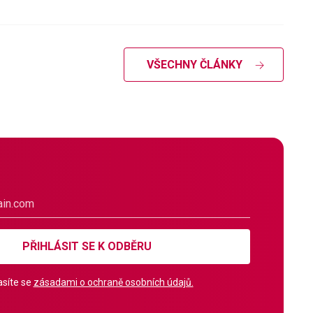
VŠECHNY ČLÁNKY
PŘIHLÁSIT SE K ODBĚRU
síte se
zásadami o ochraně osobních údajů.