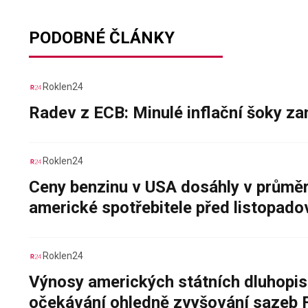
PODOBNÉ ČLÁNKY
Roklen24
Radev z ECB: Minulé inflační šoky za
Roklen24
Ceny benzinu v USA dosáhly v průměru
americké spotřebitele před listopad
Roklen24
Výnosy amerických státních dluhopis
očekávání ohledně zvyšování sazeb 