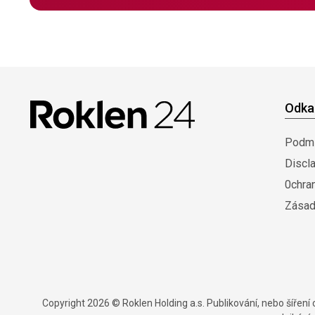
Odka
Podmí
Discl
0chra
Zásad
Copyright 2026 © Roklen Holding a.s. Publikování, nebo šířen