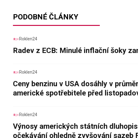
PODOBNÉ ČLÁNKY
Roklen24
Radev z ECB: Minulé inflační šoky za
Roklen24
Ceny benzinu v USA dosáhly v průměru
americké spotřebitele před listopad
Roklen24
Výnosy amerických státních dluhopis
očekávání ohledně zvyšování sazeb 