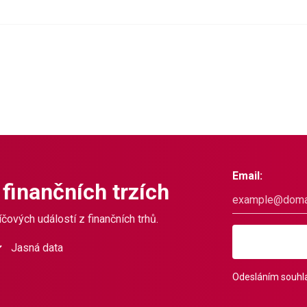
Email:
 finančních trzích
čových událostí z finančních trhů.
Jasná data
Odesláním souhla