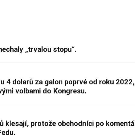
nechaly „trvalou stopu“.
 4 dolarů za galon poprvé od roku 2022,
ovými volbami do Kongresu.
ů klesají, protože obchodníci po komentá
Fedu.