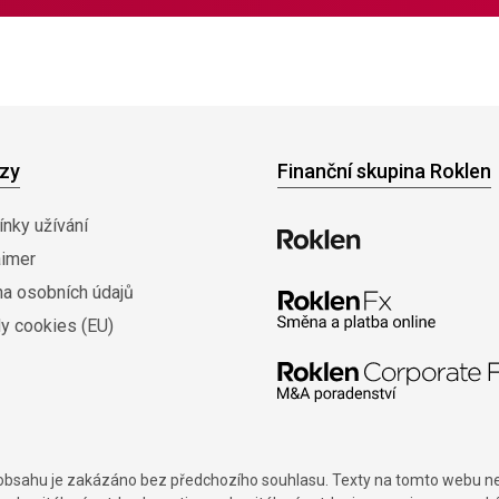
zy
Finanční skupina Roklen
nky užívání
aimer
na osobních údajů
y cookies (EU)
í obsahu je zakázáno bez předchozího souhlasu. Texty na tomto webu nes