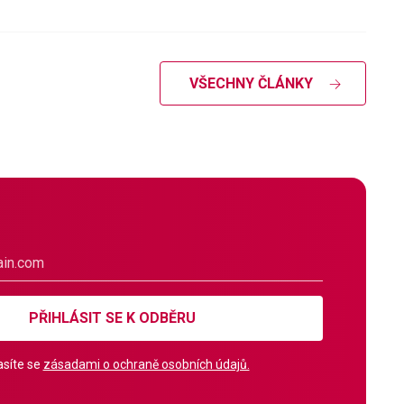
VŠECHNY ČLÁNKY
PŘIHLÁSIT SE K ODBĚRU
síte se
zásadami o ochraně osobních údajů.