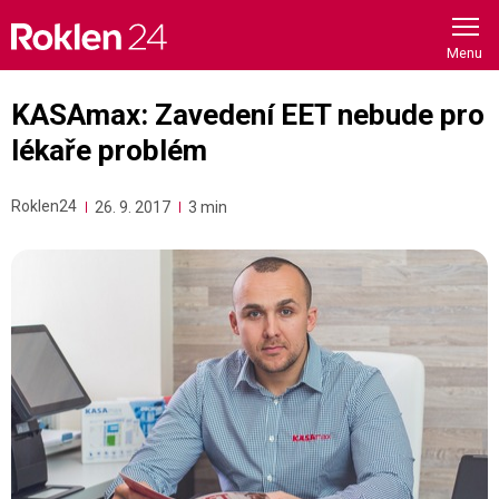
Skip
to
content
KASAmax: Zavedení EET nebude pro
lékaře problém
Roklen24
26. 9. 2017
3 min