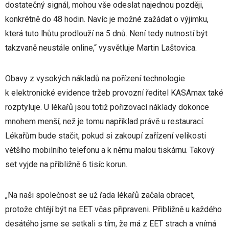
dostatečný signál, mohou vše odeslat najednou později,
konkrétně do 48 hodin. Navíc je možné zažádat o výjimku,
která tuto lhůtu prodlouží na 5 dnů. Není tedy nutností být
takzvaně neustále online,“ vysvětluje Martin Laštovica.
Obavy z vysokých nákladů na pořízení technologie
k elektronické evidence tržeb provozní ředitel KASAmax také
rozptyluje. U lékařů jsou totiž pořizovací náklady dokonce
mnohem menší, než je tomu například právě u restaurací.
Lékařům bude stačit, pokud si zakoupí zařízení velikosti
většího mobilního telefonu a k němu malou tiskárnu. Takový
set vyjde na přibližně 6 tisíc korun.
„Na naši společnost se už řada lékařů začala obracet,
protože chtějí být na EET včas připraveni. Přibližně u každého
desátého jsme se setkali s tím, že má z EET strach a vnímá