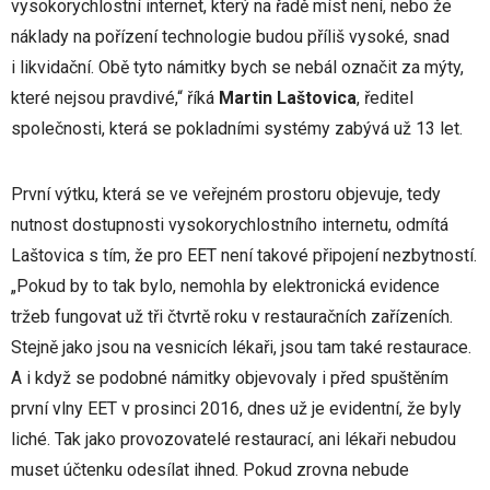
vysokorychlostní internet, který na řadě míst není, nebo že
náklady na pořízení technologie budou příliš vysoké, snad
i likvidační. Obě tyto námitky bych se nebál označit za mýty,
které nejsou pravdivé,“ říká
Martin Laštovica
, ředitel
společnosti, která se pokladními systémy zabývá už 13 let.
První výtku, která se ve veřejném prostoru objevuje, tedy
nutnost dostupnosti vysokorychlostního internetu, odmítá
Laštovica s tím, že pro EET není takové připojení nezbytností.
„Pokud by to tak bylo, nemohla by elektronická evidence
tržeb fungovat už tři čtvrtě roku v restauračních zařízeních.
Stejně jako jsou na vesnicích lékaři, jsou tam také restaurace.
A i když se podobné námitky objevovaly i před spuštěním
první vlny EET v prosinci 2016, dnes už je evidentní, že byly
liché. Tak jako provozovatelé restaurací, ani lékaři nebudou
muset účtenku odesílat ihned. Pokud zrovna nebude