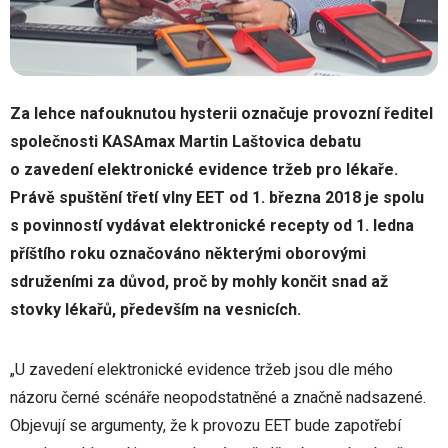
Za lehce nafouknutou hysterii označuje provozní ředitel
společnosti KASAmax Martin Laštovica debatu
o zavedení elektronické evidence tržeb pro lékaře.
Právě spuštění třetí vlny EET od 1. března 2018 je spolu
s povinností vydávat elektronické recepty od 1. ledna
příštího roku označováno některými oborovými
sdruženími za důvod, proč by mohly končit snad až
stovky lékařů, především na vesnicích.
„U zavedení elektronické evidence tržeb jsou dle mého
názoru černé scénáře neopodstatněné a značně nadsazené.
Objevují se argumenty, že k provozu EET bude zapotřebí