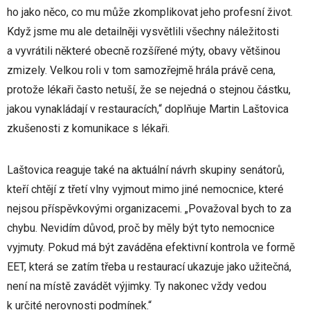
ho jako něco, co mu může zkomplikovat jeho profesní život.
Když jsme mu ale detailněji vysvětlili všechny náležitosti
a vyvrátili některé obecně rozšířené mýty, obavy většinou
zmizely. Velkou roli v tom samozřejmě hrála právě cena,
protože lékaři často netuší, že se nejedná o stejnou částku,
jakou vynakládají v restauracích,“ doplňuje Martin Laštovica
zkušenosti z komunikace s lékaři.
Laštovica reaguje také na aktuální návrh skupiny senátorů,
kteří chtějí z třetí vlny vyjmout mimo jiné nemocnice, které
nejsou příspěvkovými organizacemi. „Považoval bych to za
chybu. Nevidím důvod, proč by měly být tyto nemocnice
vyjmuty. Pokud má být zaváděna efektivní kontrola ve formě
EET, která se zatím třeba u restaurací ukazuje jako užitečná,
není na místě zavádět výjimky. Ty nakonec vždy vedou
k určité nerovnosti podmínek.“