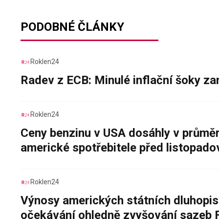
PODOBNÉ ČLÁNKY
Roklen24
Radev z ECB: Minulé inflační šoky za
Roklen24
Ceny benzinu v USA dosáhly v průměru
americké spotřebitele před listopad
Roklen24
Výnosy amerických státních dluhopis
očekávání ohledně zvyšování sazeb 