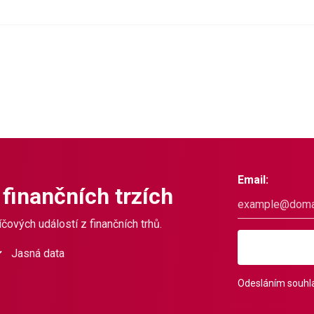
Email:
 finančních trzích
čových událostí z finančních trhů.
Jasná data
Odesláním souhla