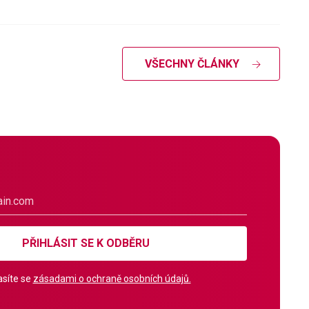
VŠECHNY ČLÁNKY
PŘIHLÁSIT SE K ODBĚRU
síte se
zásadami o ochraně osobních údajů.