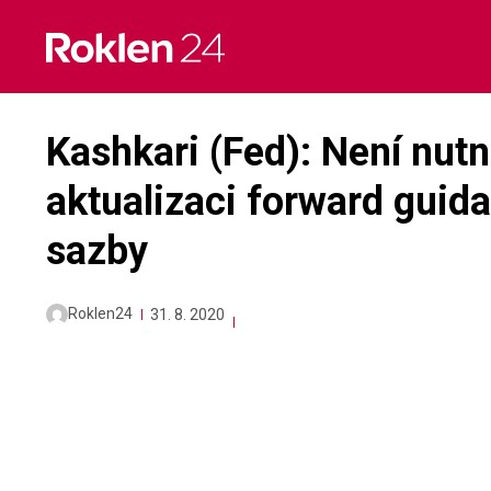
Skip
to
content
Kashkari (Fed): Není nutn
aktualizaci forward gui
sazby
Roklen24
31. 8. 2020