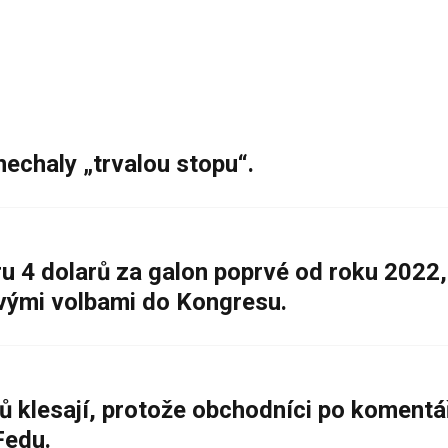
nechaly „trvalou stopu“.
 4 dolarů za galon poprvé od roku 2022,
ovými volbami do Kongresu.
ů klesají, protože obchodníci po komentá
Fedu.