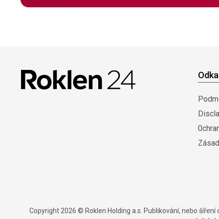
Odka
Podmí
Discl
0chra
Zásad
Copyright 2026 © Roklen Holding a.s. Publikování, nebo šířen