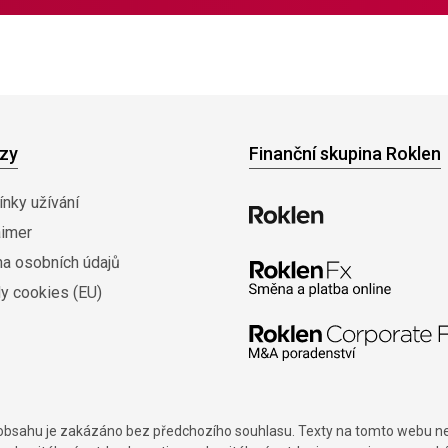
zy
Finanční skupina Roklen
nky užívání
aimer
na osobních údajů
y cookies (EU)
í obsahu je zakázáno bez předchozího souhlasu. Texty na tomto webu nes