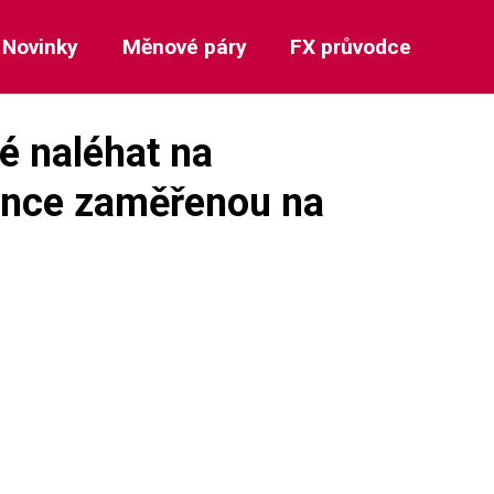
Novinky
Měnové páry
FX průvodce
é naléhat na
dance zaměřenou na