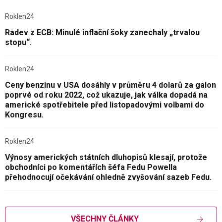
Roklen24
Radev z ECB: Minulé inflační šoky zanechaly „trvalou
stopu“.
Roklen24
Ceny benzinu v USA dosáhly v průměru 4 dolarů za galon
poprvé od roku 2022, což ukazuje, jak válka dopadá na
americké spotřebitele před listopadovými volbami do
Kongresu.
Roklen24
Výnosy amerických státních dluhopisů klesají, protože
obchodníci po komentářích šéfa Fedu Powella
přehodnocují očekávání ohledně zvyšování sazeb Fedu.
VŠECHNY ČLÁNKY