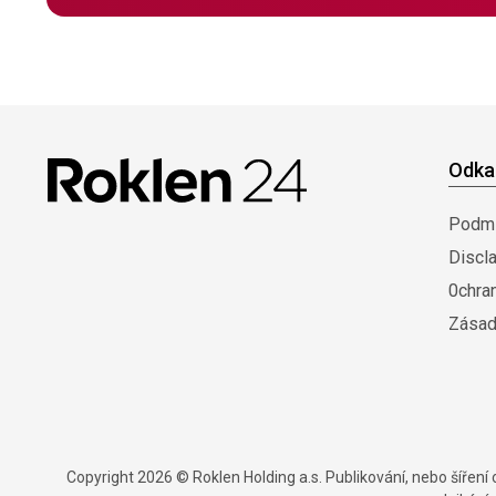
Odka
Podmí
Discl
0chra
Zásad
Copyright 2026 © Roklen Holding a.s. Publikování, nebo šířen