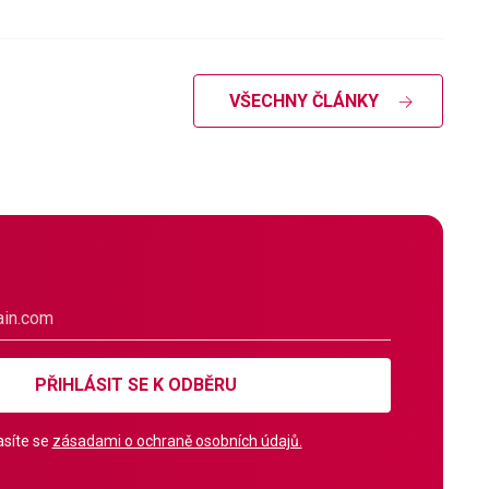
VŠECHNY ČLÁNKY
PŘIHLÁSIT SE K ODBĚRU
síte se
zásadami o ochraně osobních údajů.