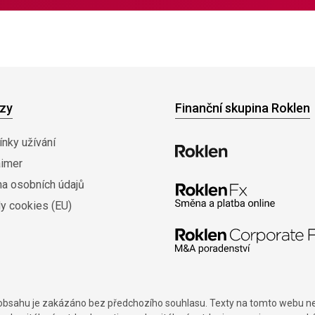
zy
Finanční skupina Roklen
nky užívání
aimer
na osobních údajů
y cookies (EU)
í obsahu je zakázáno bez předchozího souhlasu. Texty na tomto webu nes