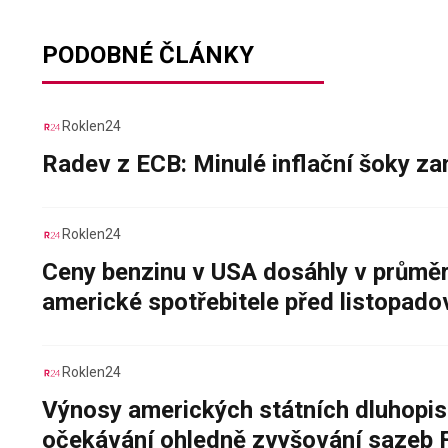
PODOBNÉ ČLÁNKY
Roklen24
Radev z ECB: Minulé inflační šoky za
Roklen24
Ceny benzinu v USA dosáhly v průměru
americké spotřebitele před listopad
Roklen24
Výnosy amerických státních dluhopis
očekávání ohledně zvyšování sazeb 