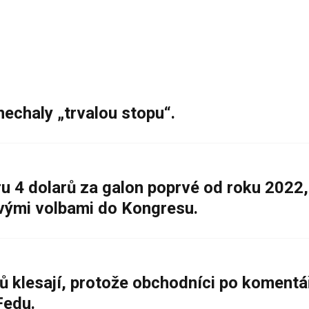
nechaly „trvalou stopu“.
 4 dolarů za galon poprvé od roku 2022,
ovými volbami do Kongresu.
ů klesají, protože obchodníci po komentá
Fedu.