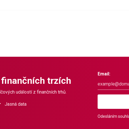
Email:
 finančních trzích
čových událostí z finančních trhů.
Jasná data
Odesláním souhla