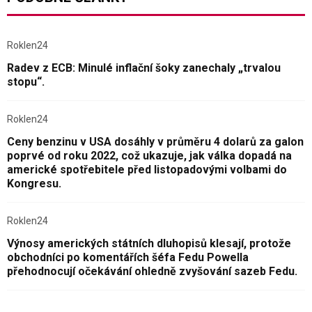
Roklen24
Radev z ECB: Minulé inflační šoky zanechaly „trvalou
stopu“.
Roklen24
Ceny benzinu v USA dosáhly v průměru 4 dolarů za galon
poprvé od roku 2022, což ukazuje, jak válka dopadá na
americké spotřebitele před listopadovými volbami do
Kongresu.
Roklen24
Výnosy amerických státních dluhopisů klesají, protože
obchodníci po komentářích šéfa Fedu Powella
přehodnocují očekávání ohledně zvyšování sazeb Fedu.