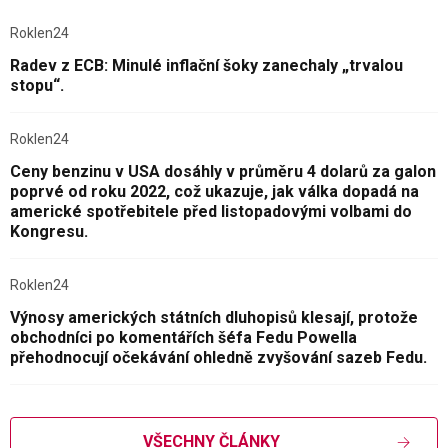
Roklen24
Radev z ECB: Minulé inflační šoky zanechaly „trvalou
stopu“.
Roklen24
Ceny benzinu v USA dosáhly v průměru 4 dolarů za galon
poprvé od roku 2022, což ukazuje, jak válka dopadá na
americké spotřebitele před listopadovými volbami do
Kongresu.
Roklen24
Výnosy amerických státních dluhopisů klesají, protože
obchodníci po komentářích šéfa Fedu Powella
přehodnocují očekávání ohledně zvyšování sazeb Fedu.
VŠECHNY ČLÁNKY