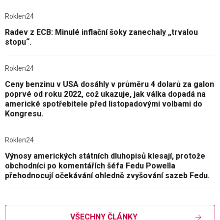
Roklen24
Radev z ECB: Minulé inflační šoky zanechaly „trvalou
stopu“.
Roklen24
Ceny benzinu v USA dosáhly v průměru 4 dolarů za galon
poprvé od roku 2022, což ukazuje, jak válka dopadá na
americké spotřebitele před listopadovými volbami do
Kongresu.
Roklen24
Výnosy amerických státních dluhopisů klesají, protože
obchodníci po komentářích šéfa Fedu Powella
přehodnocují očekávání ohledně zvyšování sazeb Fedu.
VŠECHNY ČLÁNKY