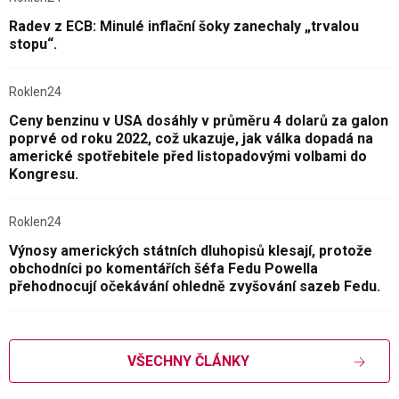
Radev z ECB: Minulé inflační šoky zanechaly „trvalou
stopu“.
Roklen24
Ceny benzinu v USA dosáhly v průměru 4 dolarů za galon
poprvé od roku 2022, což ukazuje, jak válka dopadá na
americké spotřebitele před listopadovými volbami do
Kongresu.
Roklen24
Výnosy amerických státních dluhopisů klesají, protože
obchodníci po komentářích šéfa Fedu Powella
přehodnocují očekávání ohledně zvyšování sazeb Fedu.
VŠECHNY ČLÁNKY