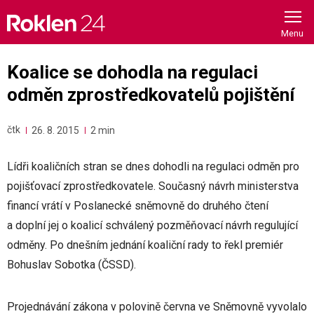
Skip
to
content
Koalice se dohodla na regulaci
odměn zprostředkovatelů pojištění
čtk
26. 8. 2015
2 min
Lídři koaličních stran se dnes dohodli na regulaci odměn pro
pojišťovací zprostředkovatele. Současný návrh ministerstva
financí vrátí v Poslanecké sněmovně do druhého čtení
a doplní jej o koalicí schválený pozměňovací návrh regulující
odměny. Po dnešním jednání koaliční rady to řekl premiér
Bohuslav Sobotka (ČSSD).
Projednávání zákona v polovině června ve Sněmovně vyvolalo