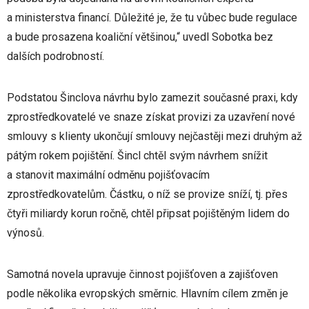
a ministerstva financí. Důležité je, že tu vůbec bude regulace
a bude prosazena koaliční většinou,“ uvedl Sobotka bez
dalších podrobností.
Podstatou Šinclova návrhu bylo zamezit současné praxi, kdy
zprostředkovatelé ve snaze získat provizi za uzavření nové
smlouvy s klienty ukončují smlouvy nejčastěji mezi druhým až
pátým rokem pojištění. Šincl chtěl svým návrhem snížit
a stanovit maximální odměnu pojišťovacím
zprostředkovatelům. Částku, o níž se provize sníží, tj. přes
čtyři miliardy korun ročně, chtěl připsat pojištěným lidem do
výnosů.
Samotná novela upravuje činnost pojišťoven a zajišťoven
podle několika evropských směrnic. Hlavním cílem změn je