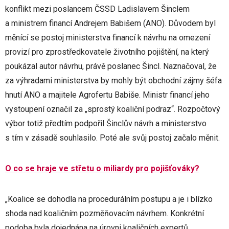
konflikt mezi poslancem ČSSD Ladislavem Šinclem
a ministrem financí Andrejem Babišem (ANO). Důvodem byl
měnící se postoj ministerstva financí k návrhu na omezení
provizí pro zprostředkovatele životního pojištění, na který
poukázal autor návrhu, právě poslanec Šincl. Naznačoval, že
za výhradami ministerstva by mohly být obchodní zájmy šéfa
hnutí ANO a majitele Agrofertu Babiše. Ministr financí jeho
vystoupení označil za „sprostý koaliční podraz“. Rozpočtový
výbor totiž předtím podpořil Šinclův návrh a ministerstvo
s tím v zásadě souhlasilo. Poté ale svůj postoj začalo měnit.
O co se hraje ve střetu o miliardy pro pojišťováky?
„Koalice se dohodla na procedurálním postupu a je i blízko
shoda nad koaličním pozměňovacím návrhem. Konkrétní
podoba byla dojednána na úrovni koaličních expertů