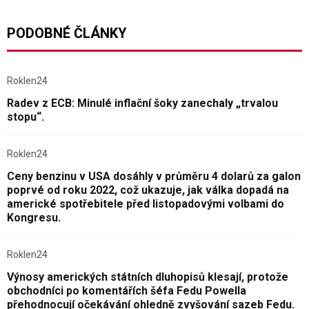
PODOBNÉ ČLÁNKY
Roklen24
Radev z ECB: Minulé inflační šoky zanechaly „trvalou
stopu“.
Roklen24
Ceny benzinu v USA dosáhly v průměru 4 dolarů za galon
poprvé od roku 2022, což ukazuje, jak válka dopadá na
americké spotřebitele před listopadovými volbami do
Kongresu.
Roklen24
Výnosy amerických státních dluhopisů klesají, protože
obchodníci po komentářích šéfa Fedu Powella
přehodnocují očekávání ohledně zvyšování sazeb Fedu.