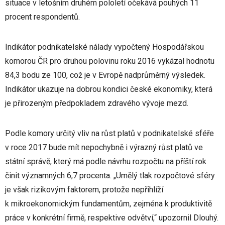
situace v letošním druhém pololetí očekává pouhých 11
procent respondentů.
Indikátor podnikatelské nálady vypočtený Hospodářskou
komorou ČR pro druhou polovinu roku 2016 vykázal hodnotu
84,3 bodu ze 100, což je v Evropě nadprůměrný výsledek.
Indikátor ukazuje na dobrou kondici české ekonomiky, která
je přirozeným předpokladem zdravého vývoje mezd.
Podle komory určitý vliv na růst platů v podnikatelské sféře
v roce 2017 bude mít nepochybně i výrazný růst platů ve
státní správě, který má podle návrhu rozpočtu na příští rok
činit významných 6,7 procenta. „Umělý tlak rozpočtové sféry
je však rizikovým faktorem, protože nepřihlíží
k mikroekonomickým fundamentům, zejména k produktivitě
práce v konkrétní firmě, respektive odvětví,“ upozornil Dlouhý.