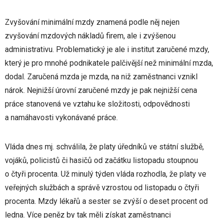
Zvyšování minimální mzdy znamená podle něj nejen
zvyšování mzdových nákladů firem, ale i zvýšenou
administrativu. Problematický je ale i institut zaručené mzdy,
který je pro mnohé podnikatele palčivější než minimální mzda,
dodal. Zaručená mzda je mzda, na niž zaměstnanci vznikl
nárok. Nejnižší úrovní zaručené mzdy je pak nejnižší cena
práce stanovená ve vztahu ke složitosti, odpovědnosti
a namáhavosti vykonávané práce.
Vláda dnes mj. schválila, že platy úředníků ve státní službě,
vojáků, policistů či hasičů od začátku listopadu stoupnou
o čtyři procenta. Už minulý týden vláda rozhodla, že platy ve
veřejných službách a správě vzrostou od listopadu o čtyři
procenta. Mzdy lékařů a sester se zvýší o deset procent od
ledna. Více peněz by tak měli získat zaměstnanci