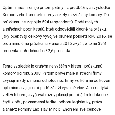
Optimismus firem je přitom patrný i z předběžných výsledků
Komorového barometru, tedy ankety mezi členy komory. Do
průzkumu se zapojilo 594 respondentů. Podíl malých
a středních podnikatelů, kteří odpověděli kladně na otázku,
jaký očekávají celkový vývoj ve druhém pololetí roku 2016, se
proti minulému průzkumu v únoru 2016 zvýšil, a to na 39,8
procenta z předchozích 32,6 procenta.
Tento výsledek je druhým nejvyšším v historii průzkumů
komory od roku 2008. Přitom právě malé a střední firmy
zvyšují mzdy s menší ochotou než firmy velké a na celkovém
optimismu v jejich případě záleží výrazně více. A co se týká
velkých firem, zvyšovat mzdy plánují pro příští rok dokonce
čtyři z pěti, poznamenal ředitel odboru legislativy, práva
a analýz komory Ladislav Minčič. Zhoršení své celkové