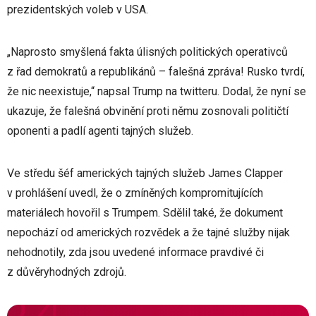
prezidentských voleb v USA.
„Naprosto smyšlená fakta úlisných politických operativců
z řad demokratů a republikánů – falešná zpráva! Rusko tvrdí,
že nic neexistuje,“ napsal Trump na twitteru. Dodal, že nyní se
ukazuje, že falešná obvinění proti němu zosnovali političtí
oponenti a padlí agenti tajných služeb.
Ve středu šéf amerických tajných služeb James Clapper
v prohlášení uvedl, že o zmíněných kompromitujících
materiálech hovořil s Trumpem. Sdělil také, že dokument
nepochází od amerických rozvědek a že tajné služby nijak
nehodnotily, zda jsou uvedené informace pravdivé či
z důvěryhodných zdrojů.