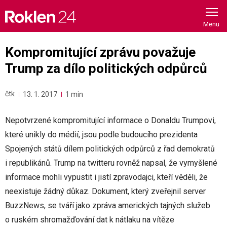
Skip
to
content
Kompromitující zprávu považuje
Trump za dílo politických odpůrců
čtk
13. 1. 2017
1 min
Nepotvrzené kompromitující informace o Donaldu Trumpovi,
které unikly do médií, jsou podle budoucího prezidenta
Spojených států dílem politických odpůrců z řad demokratů
i republikánů. Trump na twitteru rovněž napsal, že vymyšlené
informace mohli vypustit i jistí zpravodajci, kteří věděli, že
neexistuje žádný důkaz. Dokument, který zveřejnil server
BuzzNews, se tváří jako zpráva amerických tajných služeb
o ruském shromažďování dat k nátlaku na vítěze